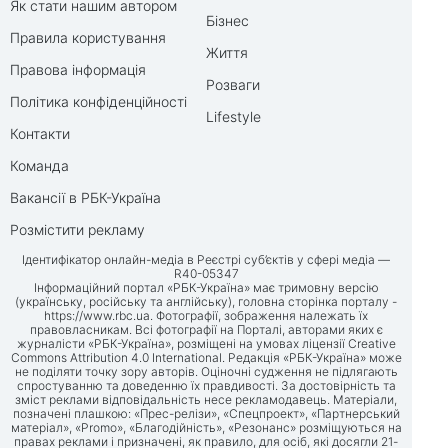
Як стати нашим автором
Бізнес
Правила користування
Життя
Правова інформація
Розваги
Політика конфіденційності
Lifestyle
Контакти
Команда
Вакансії в РБК-Україна
Розмістити рекламу
Ідентифікатор онлайн-медіа в Реєстрі суб’єктів у сфері медіа —
R40-05347
Інформаційний портал «РБК-Україна» має тримовну версію
(українську, російську та англійську), головна сторінка порталу -
https://www.rbc.ua
. Фотографії, зображення належать їх
правовласникам. Всі фотографії на Порталі, авторами яких є
журналісти «РБК-Україна», розміщені на умовах ліцензії Creative
Commons Attribution 4.0 International. Редакція «РБК-Україна» може
не поділяти точку зору авторів. Оціночні судження не підлягають
спростуванню та доведенню їх правдивості. За достовірність та
зміст реклами відповідальність несе рекламодавець. Матеріали,
позначені плашкою: «Прес-релізи», «Спецпроект», «Партнерський
матеріал», «Promo», «Благодійність», «Резонанс» розміщуються на
правах реклами і призначені, як правило, для осіб, які досягли 21-