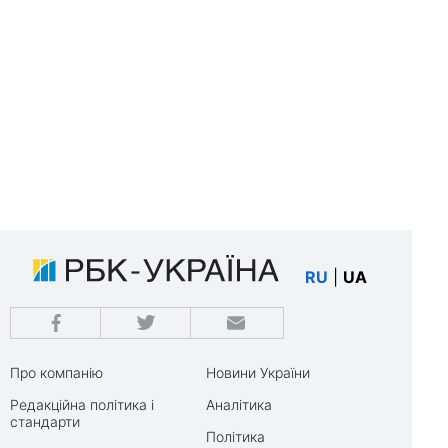
RU
|
UA
Про компанію
Новини України
Редакційна політика і
Аналітика
стандарти
Політика