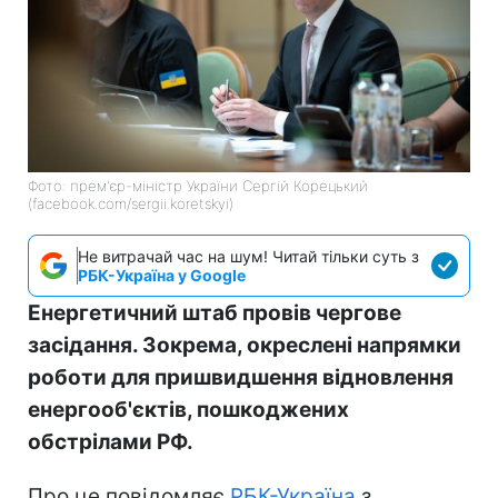
Фото: прем'єр-міністр України Сергій Корецький
(facebook.com/sergii.koretskyi)
Не витрачай час на шум! Читай тільки суть з
РБК-Україна у Google
Енергетичний штаб провів чергове
засідання. Зокрема, окреслені напрямки
роботи для пришвидшення відновлення
енергооб'єктів, пошкоджених
обстрілами РФ.
Про це повідомляє
РБК-Україна
з