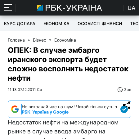
UA
КУРС ДОЛАРА
ЕКОНОМІКА
ОСОБИСТІ ФІНАНСИ
TEC
Головна
»
Бізнес
»
Економіка
ОПЕК: В случае эмбарго
иранского экспорта будет
сложно восполнить недостаток
нефти
11:13 07.12.2011 Ср
2 хв
Не витрачай час на шум! Читай тільки суть з
РБК-Україна у Google
Недостаток нефти на международном
рынке в случае ввода эмбарго на