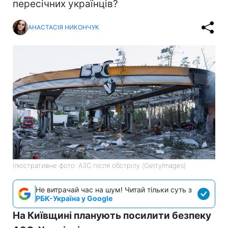
пересічних українців?
АНАСТАСІЯ НИКОНЧУК
Ілюстративне фото: АЗС після обстрілу (GettyImages)
Не витрачай час на шум! Читай тільки суть з
РБК-Україна у Google
На Київщині планують посилити безпеку