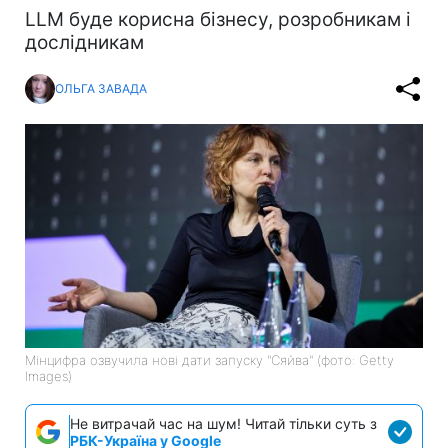
LLM буде корисна бізнесу, розробникам і
дослідникам
ОЛЬГА ЗАВАДА
Мінцифра озвучила нові дати запуску "Сяйва" (фото: Getty
Images)
Не витрачай час на шум! Читай тільки суть з
РБК-Україна у Google