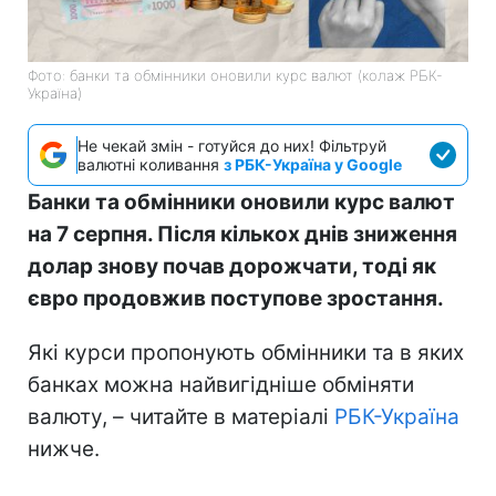
Фото: банки та обмінники оновили курс валют (колаж РБК-
Україна)
Не чекай змін - готуйся до них! Фільтруй
валютні коливання
з РБК-Україна у Google
Банки та обмінники оновили курс валют
на 7 серпня. Після кількох днів зниження
долар знову почав дорожчати, тоді як
євро продовжив поступове зростання.
Які курси пропонують обмінники та в яких
банках можна найвигідніше обміняти
валюту, – читайте в матеріалі
РБК-Україна
нижче.