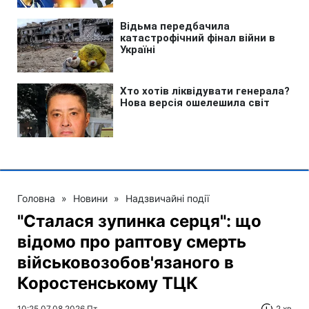
Головна
»
Новини
»
Надзвичайні події
"Сталася зупинка серця": що
відомо про раптову смерть
військовозобов'язаного в
Коростенському ТЦК
10:25 07.08.2026 Пт
2 хв