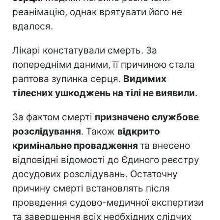
реанімацію, однак врятувати його не
вдалося.
Лікарі констатували смерть. За
попередніми даними, її причиною стала
раптова зупинка серця.
Видимих
тілесних ушкоджень на тілі не виявили
.
За фактом смерті
призначено службове
розслідування
. Також
відкрито
кримінальне провадження
та внесено
відповідні відомості до Єдиного реєстру
досудових розслідувань. Остаточну
причину смерті встановлять після
проведення судово-медичної експертизи
та завершення всіх необхідних слідчих