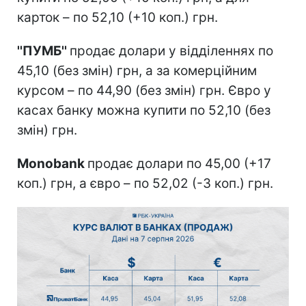
карток – по 52,10 (+10 коп.) грн.
''ПУМБ''
продає долари у відділеннях по
45,10 (без змін) грн, а за комерційним
курсом – по 44,90 (без змін) грн. Євро у
касах банку можна купити по 52,10 (без
змін) грн.
Monobank
продає долари по 45,00 (+17
коп.) грн, а євро – по 52,02 (-3 коп.) грн.