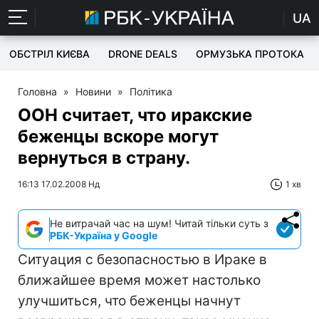
UA
ОБСТРІЛ КИЄВА
DRONE DEALS
ОРМУЗЬКА ПРОТОКА
Головна
»
Новини
»
Політика
ООН считает, что иракские
беженцы вскоре могут
вернуться в страну.
16:13 17.02.2008 Нд
1 хв
Не витрачай час на шум! Читай тільки суть з
РБК-Україна у Google
Ситуация с безопасностью в Ираке в
ближайшее время может настолько
улучшиться, что беженцы начнут