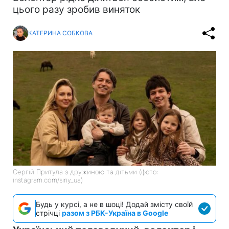
цього разу зробив виняток
КАТЕРИНА СОБКОВА
Сергій Притула з дружиною та дітьми (фото:
instagram.com/siriy_ua)
Будь у курсі, а не в шоці! Додай змісту своїй
стрічці
разом з РБК-Україна в Google