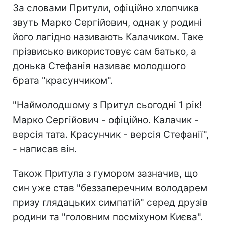
За словами Притули, офіційно хлопчика
звуть Марко Сергійович, однак у родині
його лагідно називають Калачиком. Таке
прізвисько використовує сам батько, а
донька Стефанія називає молодшого
брата "красунчиком".
"Наймолодшому з Притул сьогодні 1 рік!
Марко Сергійович - офіційно. Калачик -
версія тата. Красунчик - версія Стефанії",
- написав він.
Також Притула з гумором зазначив, що
син уже став "беззаперечним володарем
призу глядацьких симпатій" серед друзів
родини та "головним посміхуном Києва".