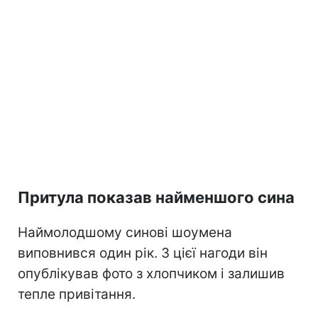
Притула показав найменшого сина
Наймолодшому синові шоумена
виповнився один рік. З цієї нагоди він
опублікував фото з хлопчиком і залишив
тепле привітання.