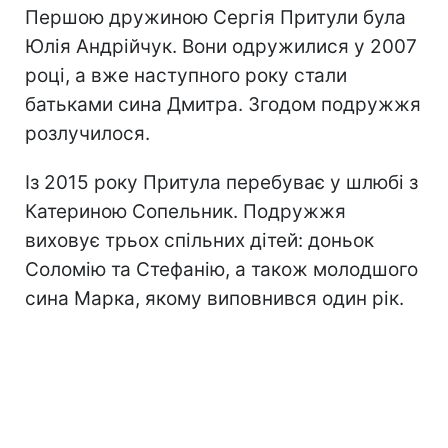
Першою дружиною Сергія Притули була
Юлія Андрійчук. Вони одружилися у 2007
році, а вже наступного року стали
батьками сина Дмитра. Згодом подружжя
розлучилося.
Із 2015 року Притула перебуває у шлюбі з
Катериною Сопельник. Подружжя
виховує трьох спільних дітей: доньок
Соломію та Стефанію, а також молодшого
сина Марка, якому виповнився один рік.