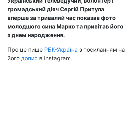
Український телеведучий, волонтер і
громадський діяч Сергій Притула
вперше за тривалий час показав фото
молодшого сина Марко та привітав його
з днем народження.
Про це пише
РБК-Україна
з посиланням на
його
допис
в Instagram.