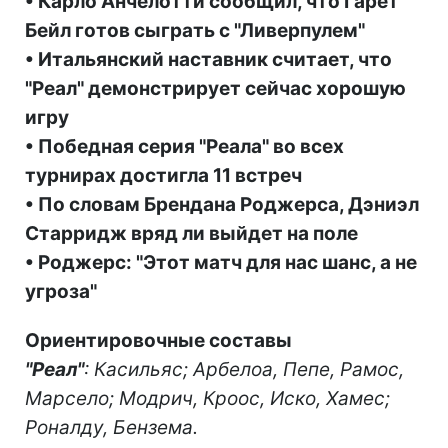
• Карло Анчелотти сообщил, что Гарет
Бейл готов сыграть с "Ливерпулем"
• Итальянский наставник считает, что
"Реал" демонстрирует сейчас хорошую
игру
• Победная серия "Реала" во всех
турнирах достигла 11 встреч
• По словам Брендана Роджерса, Дэниэл
Старридж вряд ли выйдет на поле
• Роджерс: "Этот матч для нас шанс, а не
угроза"
Ориентировочные составы
"Реал"
: Касильяс; Арбелоа, Пепе, Рамос,
Марсело; Модрич, Кроос, Иско, Хамес;
Роналду, Бензема.