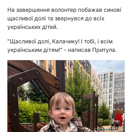
На завершення волонтер побажав синові
щасливої долі та звернувся до всіх
українських дітей.
"Щасливої долі, Калачику! І тобі, і всім
українським дітям!" - написав Притула.