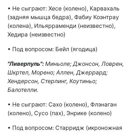
• Не сыграют: Хесе (колено), Карвахаль
(задняя мышца бедра), Фабиу Коэнтрау
(колена), Ильярраменди (неизвестно),
Хедира (неизвестно)
• Под вопросом: Бейл (ягодица)
"Ливерпуль":
Миньоле; Джонсон, Ловрен,
Шкртел, Морено; Аллен, Джеррард;
Хендерсон, Стерлинг, Коутиньо;
Балотелли.
• Не сыграют: Сахо (колено), Флэнаган
(колено), Сусо (пах), Энрике (колено)
• Под вопросом: Старридж (икроножная