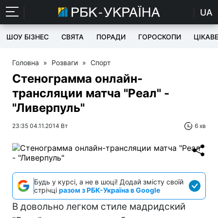
UA
ШОУ БІЗНЕС
СВЯТА
ПОРАДИ
ГОРОСКОПИ
ЦІКАВ
Головна
»
Розваги
»
Спорт
Стенограмма онлайн-
трансляции матча "Реал" -
"Ливерпуль"
23:35 04.11.2014 Вт
6 хв
Будь у курсі, а не в шоці! Додай змісту своїй
стрічці
разом з РБК-Україна в Google
В довольно легком стиле мадридский