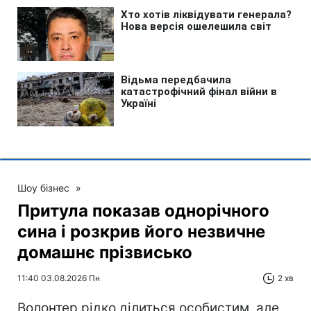
Шоу бізнес
»
Притула показав однорічного
сина і розкрив його незвичне
домашнє прізвисько
11:40 03.08.2026 Пн
2 хв
Волонтер рідко ділиться особистим, але