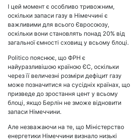
І цей момент є особливо тривожним,
оскільки запаси газу в Німеччині є
важливими для всього Євросоюзу,
оскільки вони становлять понад 20% від
загальної ємності сховищ у всьому блоці.
Politico пояснює, що ФРН є
найуразливішою країною ЄС, оскільки
через її величезні розміри дефіцит газу
може позначитися на сусідніх країнах, що
призведе до зростання цент у всьому
блоці, якщо Берлін не зможе відновити
запаси Німеччини.
Але незважаючи на те, що Міністерство
енергетики Німеччини визнало низькі