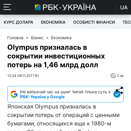
UA
КУРС ДОЛАРА
ЕКОНОМІКА
ОСОБИСТІ ФІНАНСИ
TEC
Головна
»
Бізнес
»
Економіка
Olympus призналась в
сокрытии инвестиционных
потерь на 1,46 млрд долл
12:24 08.11.2011 Вт
2 хв
Не витрачай час на шум! Читай тільки суть з
РБК-Україна у Google
Японская Olympus призналась в
сокрытии потерь от операций с ценными
бумагами, относящихся еще к 1980-м