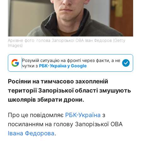
Архівне фото: голова Запорізької ОВА Іван Федоров (Getty
Images)
Розумій ситуацію на фронті через факти, а не
чутки з
РБК-Україна у Google
Росіяни на тимчасово захопленій
території Запорізької області змушують
школярів збирати дрони.
Про це повідомляє
РБК-Україна
з
посиланням на голову Запорізької ОВА
Івана Федорова
.