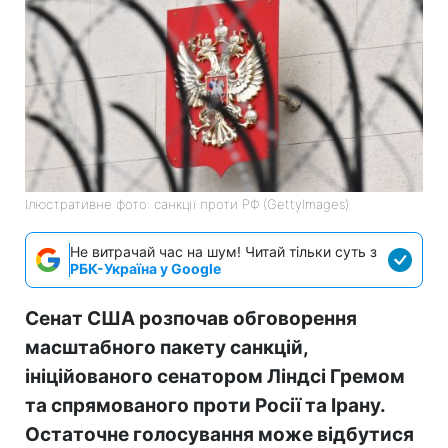
Ілюстративне фото: санкції проти РФ (GettyImages)
Не витрачай час на шум! Читай тільки суть з
РБК-Україна у Google
Сенат США розпочав обговорення
масштабного пакету санкцій,
ініційованого сенатором Ліндсі Гремом
та спрямованого проти Росії та Ірану.
Остаточне голосування може відбутися