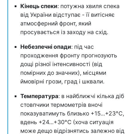
Кінець спеки
: потужна хвиля спека
від України відступає - її витісняє
атмосферний фронт, який
просувається із заходу на схід.
Небезпечні опади
: під час
проходження фронту прогнозують
дощі різної інтенсивності (від
помірних до значних), місцями
ймовірні грози, град і шквали.
Температура
: в найближчі кілька діб
стовпчики термометрів вночі
показуватимуть близько +15...+23°С,
вдень +24...+30°C (хоча ситуація
може дещо відрізнятись залежно від