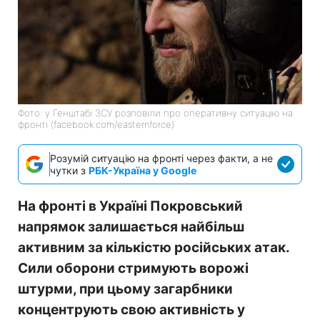
Фото: у Генштабі ЗСУ розповіли про оперативну ситуацію на
фронті (facebook.com/easternforce)
Розумій ситуацію на фронті через факти, а не
чутки з
РБК-Україна у Google
На фронті в Україні Покровський
напрямок залишається найбільш
активним за кількістю російських атак.
Сили оборони стримують ворожі
штурми, при цьому загарбники
концентрують свою активність у