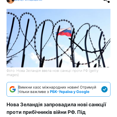
Фото: Нова Зеландія ввела нові санкції проти РФ (getty
images)
Вимкни хаос міжнародних новин! Отримуй
тільки важливе з
РБК-Україна у Google
Нова Зеландія запровадила нові санкції
проти прибічників війни РФ. Під