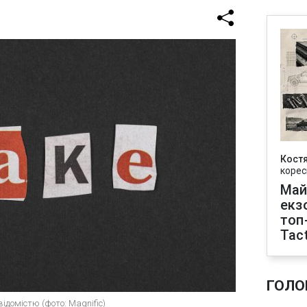
Кост
корес
Май
екз
топ
Tact
ГОЛО
домістю (фото: Magnific)