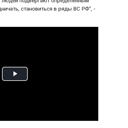
е людей подвергают определенным
ничать, становиться в ряды ВС РФ", -
Play
Video