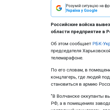
Розумій ситуацію на фро
Україна у Google
Российские войска вывез
области предприятие в Р
Об этом сообщает
РБК-Ук
председателя Харьковской
телемарафоне.
По его словам, в помещен
концлагерь, где людей по
становиться в армию Росс
"В Волчанске оккупанты в
РФ, а в помещениях завод