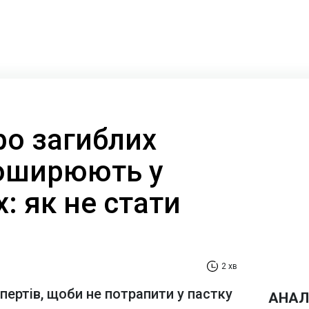
ро загиблих
поширюють у
 як не стати
2 хв
ертів, щоби не потрапити у пастку
АНАЛ