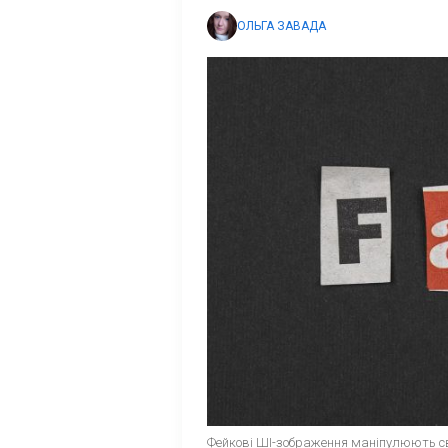
ОЛЬГА ЗАВАДА
Фейкові ШІ-зображення маніпулюють сві