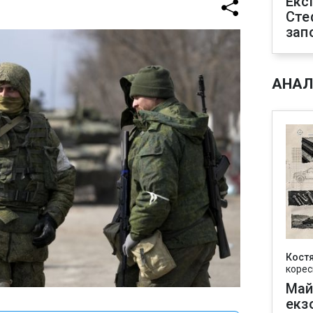
Екс
Сте
зап
АНАЛ
Кост
корес
Май
екз