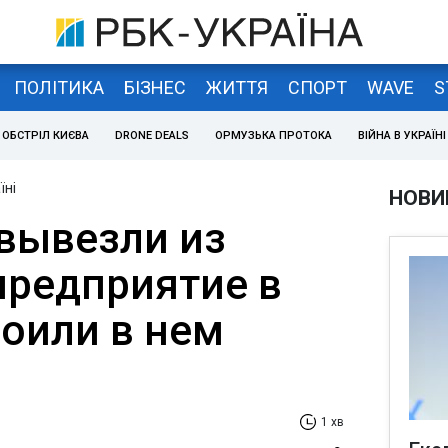
ПОЛІТИКА
БІЗНЕС
ЖИТТЯ
СПОРТ
WAVE
S
ОБСТРІЛ КИЄВА
DRONE DEALS
ОРМУЗЬКА ПРОТОКА
ВІЙНА В УКРАЇНІ
їні
НОВИ
вывезли из
предприятие в
роили в нем
1 хв