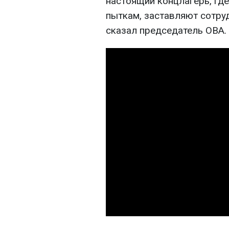
настоящий концлагерь, гд
пыткам, заставляют сотруд
сказал председатель ОВА.