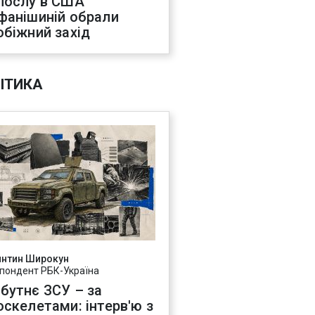
послу в США
фанішиній обрали
обіжний захід
ІТИКА
янтин Широкун
пондент РБК-Україна
бутнє ЗСУ – за
оскелетами: інтерв'ю з