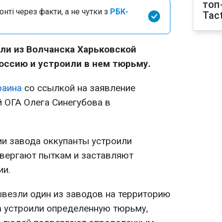
топ
нті через факти, а не чутки з
РБК-
Tact
ли из Волчанска Харьковской
оссию и устроили в нем тюрьму.
раина
со ссылкой на заявление
 ОГА Олега Синегубова в
ии завода оккупанты устроили
двергают пыткам и заставляют
ии.
ывезли один из заводов на территорию
а устроили определенную тюрьму,