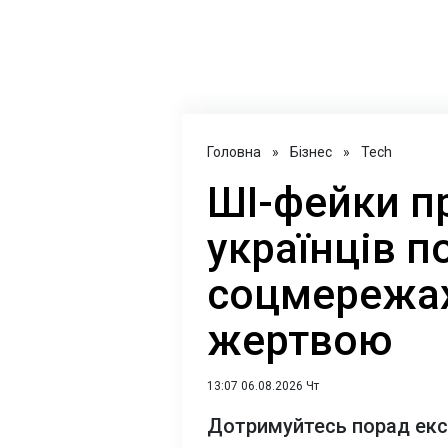
Головна
»
Бізнес
»
Tech
ШІ-фейки п
українців 
соцмережах:
жертвою
13:07 06.08.2026 Чт
Дотримуйтесь порад експ