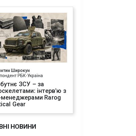
янтин Широкун
пондент РБК-Україна
бутнє ЗСУ – за
оскелетами: інтерв'ю з
-менеджерами Rarog
ical Gear
ВНІ НОВИНИ