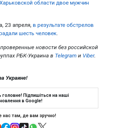
 Харьковской области двое мужчин
а, 23 апреля,
в результате обстрелов
радали шесть человек
.
 проверенные новости без российской
руппах РБК-Украина в
Telegram
и
Viber
.
ва Украине!
ь головне! Підпишіться на наші
новлення в Google!
 нас там, де вам зручно!