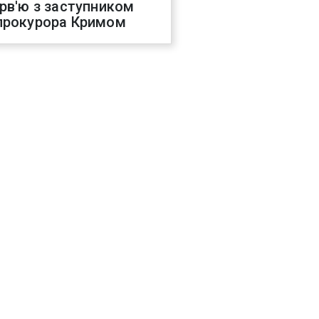
ерв'ю з заступником
прокурора Кримом