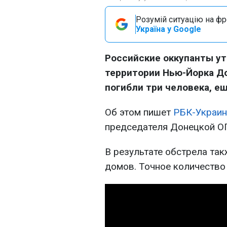
Розумій ситуацію на фро
Україна у Google
Российские оккупанты у
территории Нью-Йорка До
погибли три человека, е
Об этом пишет
РБК-Украин
председателя Донецкой ОГ
В результате обстрела та
домов. Точное количество