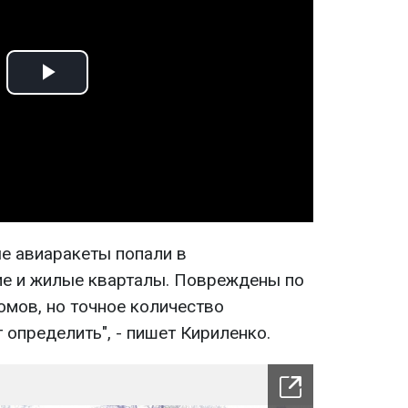
Play
Video
е авиаракеты попали в
е и жилые кварталы. Повреждены по
омов, но точное количество
определить", - пишет Кириленко.