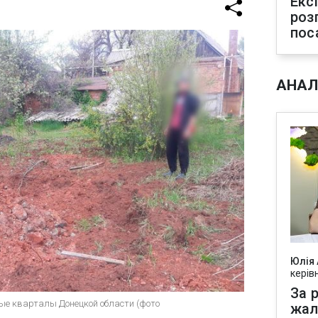
Екс
роз
пос
АНАЛ
Юлія
керів
За р
ые кварталы Донецкой области (фото
жал