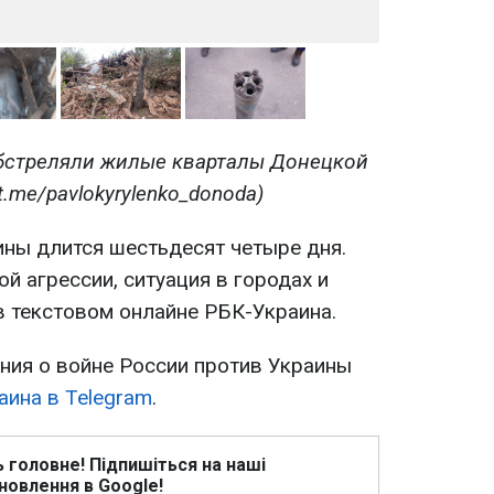
обстреляли жилые кварталы Донецкой
t.me/pavlokyrylenko_donoda)
ины длится шестьдесят четыре дня.
й агрессии, ситуация в городах и
в текстовом онлайне РБК-Украина.
ия о войне России против Украины
аина в Telegram
.
ь головне! Підпишіться на наші
новлення в Google!