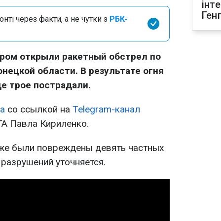
інт
Ген
нті через факти, а не чутки з
РБК-
тром открыли ракетный обстрел по
нецкой области. В результате огня
ще трое пострадали.
а
со ссылкой на
Telegram-канал
А Павла Кириленко.
кже были повреждены девять частных
 разрушений уточняется.