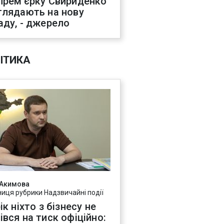
прем'єрку Свириденко
глядають на нову
аду, - джерело
ІТИКА
 Акимова
ниця рубрики Надзвичайні події
ік ніхто з бізнесу не
івся на тиск офіційно: