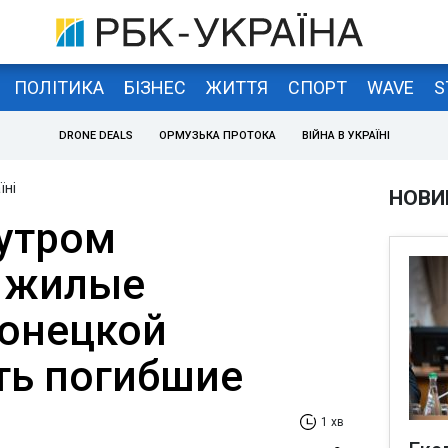
ПОЛІТИКА
БІЗНЕС
ЖИТТЯ
СПОРТ
WAVE
S
DRONE DEALS
ОРМУЗЬКА ПРОТОКА
ВІЙНА В УКРАЇНІ
їні
НОВИ
утром
и жилые
онецкой
сть погибшие
1 хв