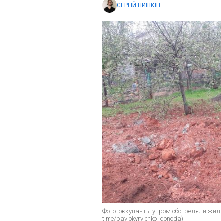
СЕРГІЙ ПИШКІН
Фото: оккупанты утром обстреляли жил
t.me/pavlokyrylenko_donoda)