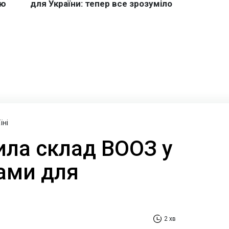
їні
ила склад ВООЗ у
ками для
2 хв