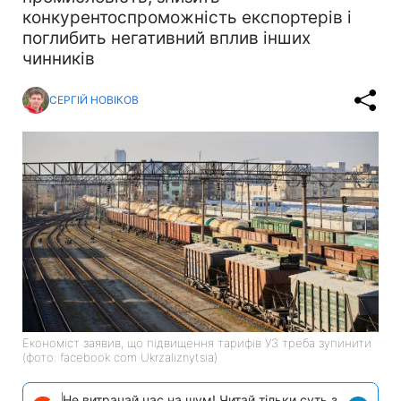
конкурентоспроможність експортерів і
поглибить негативний вплив інших
чинників
СЕРГІЙ НОВІКОВ
Економіст заявив, що підвищення тарифів УЗ треба зупинити
(фото: facebook com Ukrzaliznytsia)
Не витрачай час на шум! Читай тільки суть з