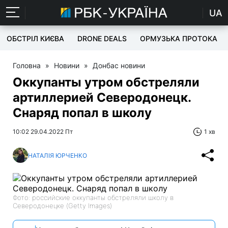
UA
ОБСТРІЛ КИЄВА
DRONE DEALS
ОРМУЗЬКА ПРОТОКА
Головна
»
Новини
»
Донбас новини
Оккупанты утром обстреляли
артиллерией Северодонецк.
Снаряд попал в школу
10:02 29.04.2022 Пт
1 хв
НАТАЛІЯ ЮРЧЕНКО
Фото: российские оккупанты обстреляли школу в
Северодонецке (Getty Images)