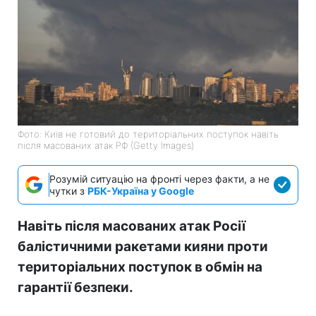
Фото: Київ не готовий до територіальних поступок навіть
після масованих атак РФ (Getty Images)
Розумій ситуацію на фронті через факти, а не
чутки з
РБК-Україна у Google
Навіть після масованих атак Росії
балістичними ракетами кияни проти
територіальних поступок в обмін на
гарантії безпеки.