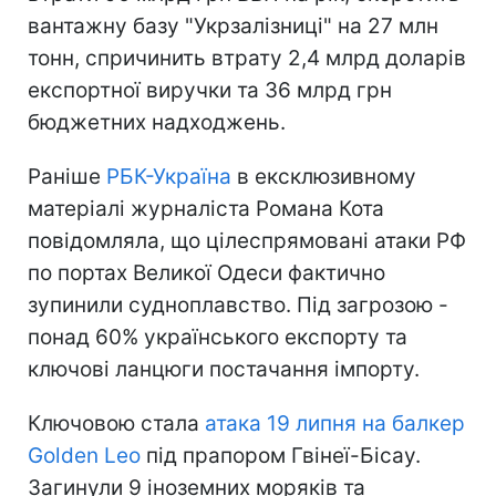
вантажну базу "Укрзалізниці" на 27 млн
тонн, спричинить втрату 2,4 млрд доларів
експортної виручки та 36 млрд грн
бюджетних надходжень.
Раніше
РБК-Україна
в ексклюзивному
матеріалі журналіста Романа Кота
повідомляла, що цілеспрямовані атаки РФ
по портах Великої Одеси фактично
зупинили судноплавство. Під загрозою -
понад 60% українського експорту та
ключові ланцюги постачання імпорту.
Ключовою стала
атака 19 липня на балкер
Golden Leo
під прапором Гвінеї-Бісау.
Загинули 9 іноземних моряків та