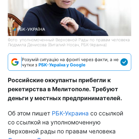
Фото: уполномоченный Верховной Рады по правам человека
Людмила Денисова (Виталий Носач, РБК-Украина)
Розумій ситуацію на фронті через факти, а не
чутки з
РБК-Україна у Google
Российские оккупанты прибегли к
рекетирства в Мелитополе. Требуют
деньги у местных предпринимателей.
Об этом пишет
РБК-Украина
со ссылкой
со ссылкой на уполномоченную
Верховной рады по правам человека