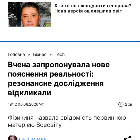
Головна
»
Бізнес
»
Tech
Вчена запропонувала нове
пояснення реальності:
резонансне дослідження
відкликали
19:12 06.08.2026 Чт
2 хв
Фізикиня назвала свідомість первинною
матерією Всесвіту
ОЛЬГА ЗАВАДА