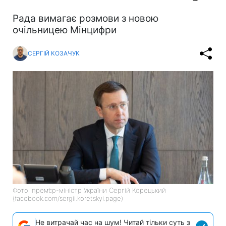
Рада вимагає розмови з новою
очільницею Мінцифри
СЕРГІЙ КОЗАЧУК
Фото: прем’єр-міністр України Сергій Корецький
(facebook.com/sergii.koretskyi.page)
Не витрачай час на шум! Читай тільки суть з