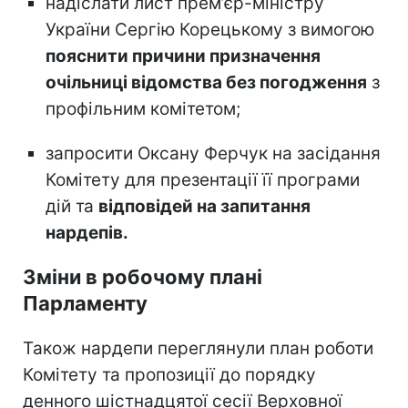
надіслати лист прем’єр-міністру
України Сергію Корецькому з вимогою
пояснити причини призначення
очільниці відомства без погодження
з
профільним комітетом;
запросити Оксану Ферчук на засідання
Комітету для презентації її програми
дій та
відповідей на запитання
нардепів.
Зміни в робочому плані
Парламенту
Також нардепи переглянули план роботи
Комітету та пропозиції до порядку
денного шістнадцятої сесії Верховної