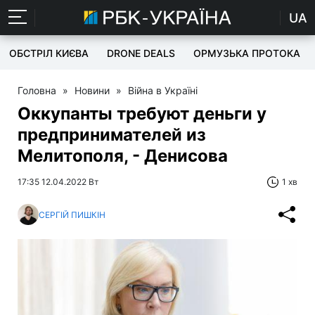
UA
ОБСТРІЛ КИЄВА
DRONE DEALS
ОРМУЗЬКА ПРОТОКА
Головна
»
Новини
»
Війна в Україні
Оккупанты требуют деньги у
предпринимателей из
Мелитополя, - Денисова
17:35 12.04.2022 Вт
1 хв
СЕРГІЙ ПИШКІН