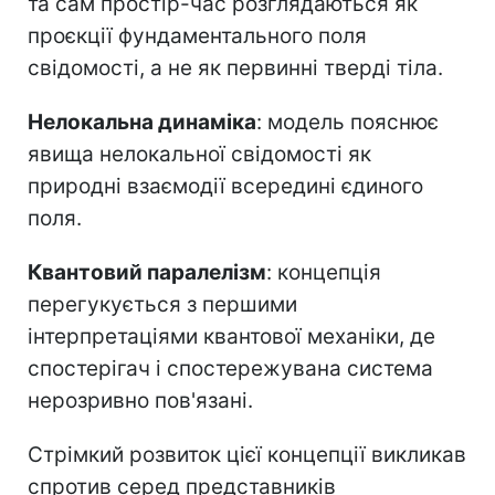
та сам простір-час розглядаються як
проєкції фундаментального поля
свідомості, а не як первинні тверді тіла.
Нелокальна динаміка
: модель пояснює
явища нелокальної свідомості як
природні взаємодії всередині єдиного
поля.
Квантовий паралелізм
: концепція
перегукується з першими
інтерпретаціями квантової механіки, де
спостерігач і спостережувана система
нерозривно пов'язані.
Стрімкий розвиток цієї концепції викликав
спротив серед представників