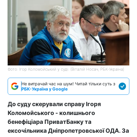
Фото: Ігор Коломойський у суді. (Віталій Носач, РБК-Україна)
Не витрачай час на шум! Читай тільки суть з
РБК-Україна у Google
До суду скерували справу Ігоря
Коломойського - колишнього
бенефіціара ПриватБанку та
ексочільника Дніпропетровської ОДА. За