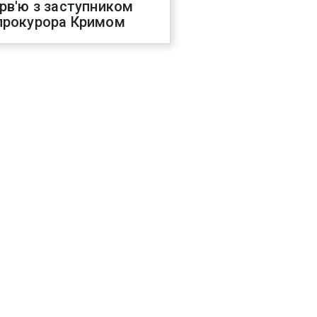
ерв'ю з заступником
прокурора Кримом