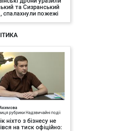
аїнські дрони уразили
ський та Сизранський
, спалахнули пожежі
ІТИКА
 Акимова
ниця рубрики Надзвичайні події
ік ніхто з бізнесу не
івся на тиск офіційно: