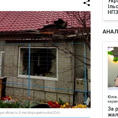
Укр
Іль
НПЗ
АНАЛ
Юлія
керів
За р
ю область (t.me/dnipropetrovskaODA)
жал