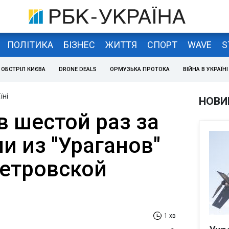
ПОЛІТИКА
БІЗНЕС
ЖИТТЯ
СПОРТ
WAVE
S
ОБСТРІЛ КИЄВА
DRONE DEALS
ОРМУЗЬКА ПРОТОКА
ВІЙНА В УКРАЇНІ
їні
НОВИ
в шестой раз за
и из "Ураганов"
етровской
1 хв