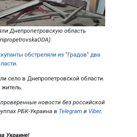
яли Днепропетровскую область
dnipropetrovskaODA)
ккупанты обстреляли из "Градов" два
бласти
.
ли село в Днепропетровской области.
 житель.
 проверенные новости без российской
руппах РБК-Украина в
Telegram
и
Viber
.
ва Украине!