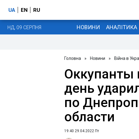
UA
EN
RU
НОВИНИ
АНАЛІТИКА
НД, 09 СЕРПНЯ
Головна
»
Новини
»
Війна в Укра
Оккупанты 
день ударил
по Днепроп
области
19:40 29.04.2022 Пт