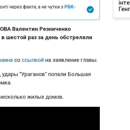
інт
нті через факти, а не чутки з
РБК-
Ген
 ОВА Валентин Резниченко
 в шестой раз за день обстреляли
раина
со
ссылкой
на заявление главы.
д удары "Ураганов" попали Большая
мка.
несколько жилых домов.