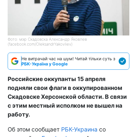
Фото: мэр Скадовска Александр Яковлев
(facebook.com/OleksandrYakovliev)
Не витрачай час на шум! Читай тільки суть з
РБК-Україна у Google
Российские оккупанты 15 апреля
подняли свои флаги в оккупированном
Скадовске Херсонской области. В связи
с этим местный исполком не вышел на
работу.
Об этом сообщает
РБК-Украина
со