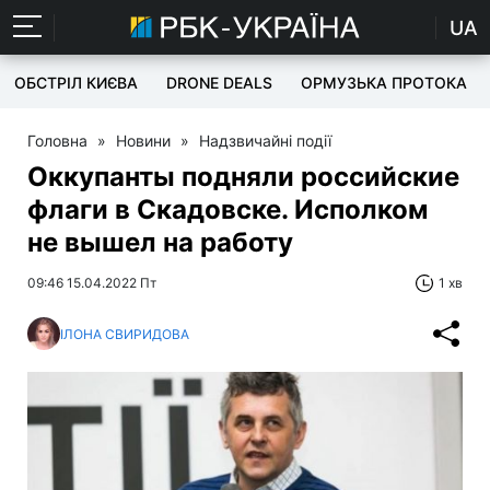
UA
ОБСТРІЛ КИЄВА
DRONE DEALS
ОРМУЗЬКА ПРОТОКА
Головна
»
Новини
»
Надзвичайні події
Оккупанты подняли российские
флаги в Скадовске. Исполком
не вышел на работу
09:46 15.04.2022 Пт
1 хв
ІЛОНА СВИРИДОВА