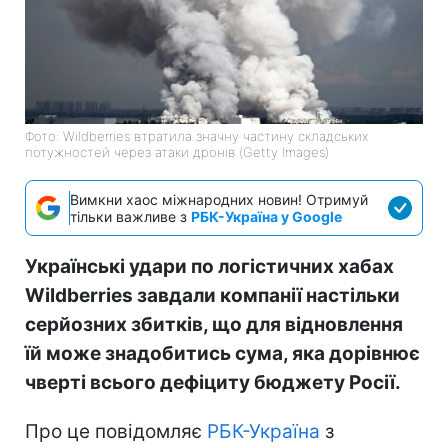
Фото: Wildberries втратила значну частину складських
потужностей через атаки дронів (Getty Images)
Вимкни хаос міжнародних новин! Отримуй
тільки важливе з
РБК-Україна у Google
Українські удари по логістичних хабах
Wildberries завдали компанії настільки
серйозних збитків, що для відновлення
їй може знадобитись сума, яка дорівнює
чверті всього дефіциту бюджету Росії.
Про це повідомляє
РБК-Україна
з