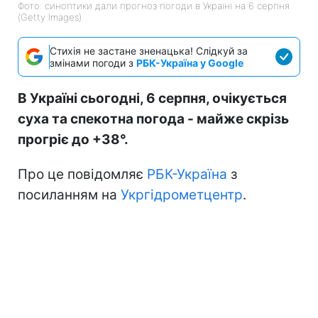
Фото: синоптики дали прогноз погоди в Україні на 6 серпня
(Getty Images)
Стихія не застане зненацька! Слідкуй за
змінами погоди з
РБК-Україна у Google
В Україні сьогодні, 6 серпня, очікується
суха та спекотна погода - майже скрізь
прогріє до +38°.
Про це повідомляє
РБК-Україна
з
посиланням на
Укргідрометцентр
.