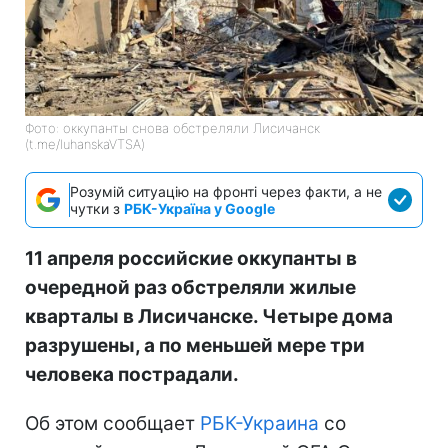
Фото: оккупанты снова обстреляли Лисичанск
(t.me/luhanskaVTSA)
Розумій ситуацію на фронті через факти, а не
чутки з
РБК-Україна у Google
11 апреля российские оккупанты в
очередной раз обстреляли жилые
кварталы в Лисичанске. Четыре дома
разрушены, а по меньшей мере три
человека пострадали.
Об этом сообщает
РБК-Украина
со