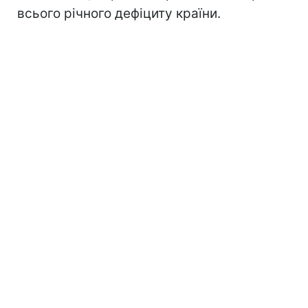
всього річного дефіциту країни.