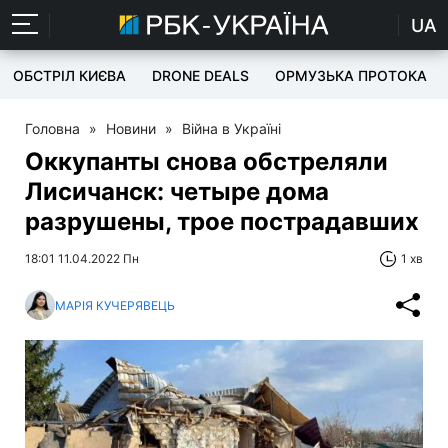
UA
ОБСТРІЛ КИЄВА
DRONE DEALS
ОРМУЗЬКА ПРОТОКА
Головна
»
Новини
»
Війна в Україні
Оккупанты снова обстреляли
Лисичанск: четыре дома
разрушены, трое пострадавших
18:01 11.04.2022 Пн
1 хв
МАРІЯ КУЧЕРЯВЕЦЬ