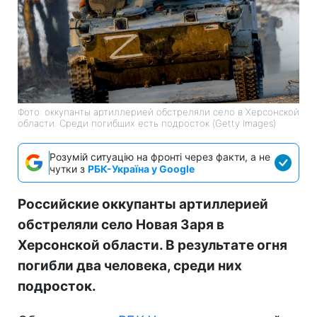
Фото: оккупанты артиллерией обстреляли село в Херсонской
области. Среди погибших есть подросток (Getty Images)
Розумій ситуацію на фронті через факти, а не
чутки з
РБК-Україна у Google
Российские оккупанты артиллерией
обстреляли село Новая Заря в
Херсонской области. В результате огня
погибли два человека, среди них
подросток.