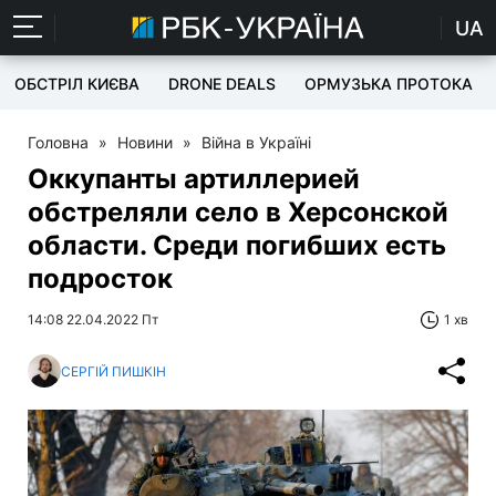
UA
ОБСТРІЛ КИЄВА
DRONE DEALS
ОРМУЗЬКА ПРОТОКА
Головна
»
Новини
»
Війна в Україні
Оккупанты артиллерией
обстреляли село в Херсонской
области. Среди погибших есть
подросток
14:08 22.04.2022 Пт
1 хв
СЕРГІЙ ПИШКІН