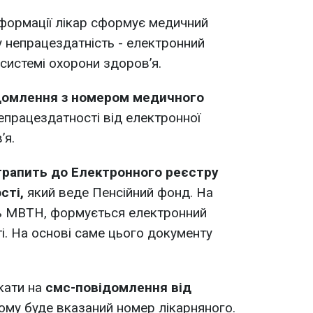
нформації лікар сформує медичний
 непрацездатність - електронний
системі охорони здоровʼя.
домлення з номером медичного
епрацездатності від електронної
ʼя.
рапить до Електронного реєстру
сті,
який веде Пенсійний фонд. На
ть МВТН, формується електронний
і. На основі саме цього документу
кати на
смс-повідомлення від
кому буде вказаний номер лікарняного.