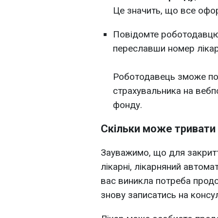
Це значить, що все офо
Повідомте роботодавцю
переславши номер лікар
Роботодавець зможе поб
страхувальника на вебп
фонду.
Скільки може тривати 
Зауважимо, що для закритт
лікарні, лікарняний автома
вас виникла потреба прод
знову записатись на консул