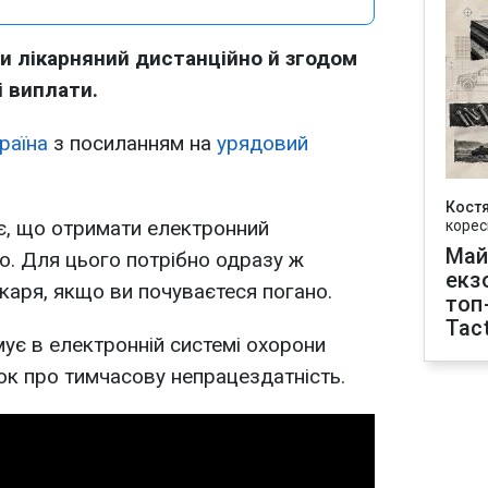
и лікарняний дистанційно й згодом
і виплати.
раїна
з посиланням на
урядовий
Кост
ує, що отримати електронний
корес
Май
ко. Для цього потрібно одразу ж
екз
каря, якщо ви почуваєтеся погано.
топ
Tact
мує в електронній системі охорони
к про тимчасову непрацездатність.