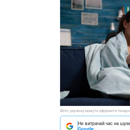
Фото: українці можуть оформити лікарня
Не витрачай час на шум!
Google