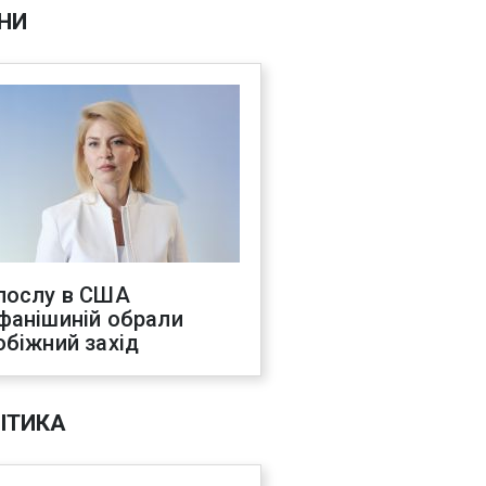
НИ
послу в США
фанішиній обрали
обіжний захід
ІТИКА