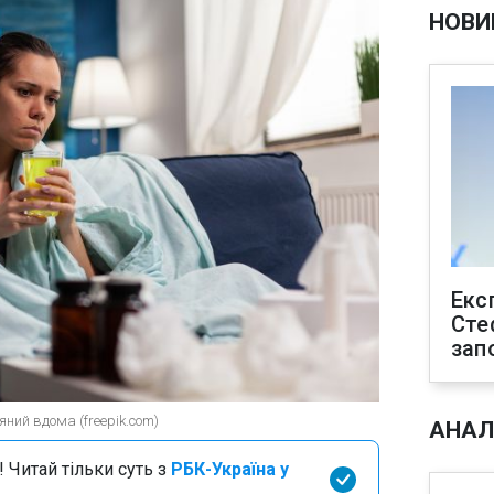
НОВИ
Екс
Сте
зап
ний вдома (freepik.com)
АНАЛ
 Читай тільки суть з
РБК-Україна у