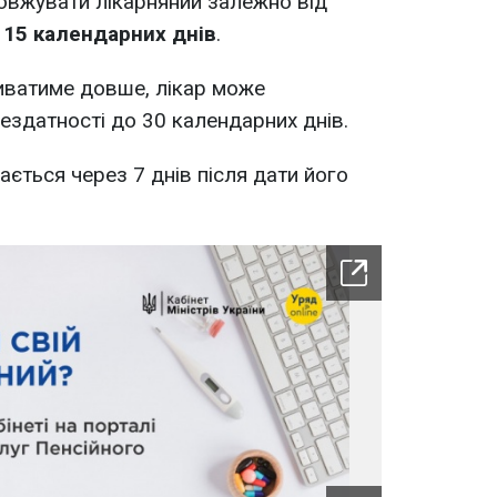
овжувати лікарняний залежно від
 15 календарних днів
.
иватиме довше, лікар може
здатності до 30 календарних днів.
ається через 7 днів після дати його