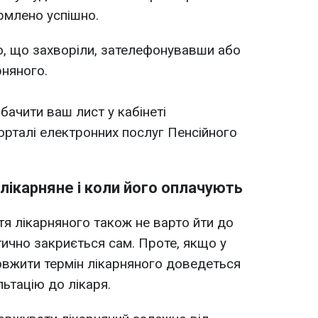
рмлено успішно.
, що захворіли, зателефонувавши або
няного.
ачити ваш лист у кабінеті
орталі електронних послуг Пенсійного
лікарняне і коли його оплачують
я лікарняного також не варто йти до
тично закриється сам. Проте, якщо у
овжити термін лікарняного доведеться
ьтацію до лікаря.