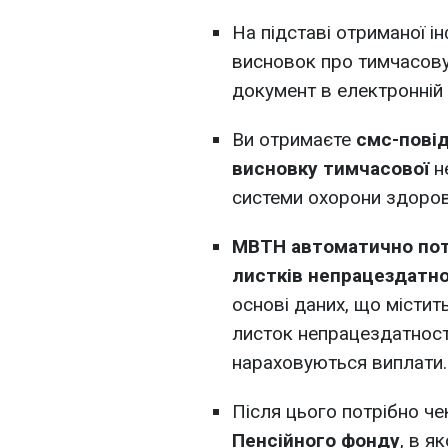
На підставі отриманої і
висновок про тимчасову
документ в електронній 
Ви отримаєте
смс-пові
висновку тимчасової
н
системи охорони здоров
МВТН автоматично пот
листків непрацездатно
основі даних, що місти
листок непрацездатност
нараховуються виплати.
Після цього потрібно че
Пенсійного фонду
, в я