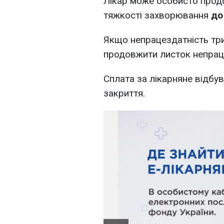
Лікар може особисто прод
тяжкості захворювання
до
Якщо непрацездатність тр
продовжити листок непраце
Сплата за лікарняне відбув
закриття.