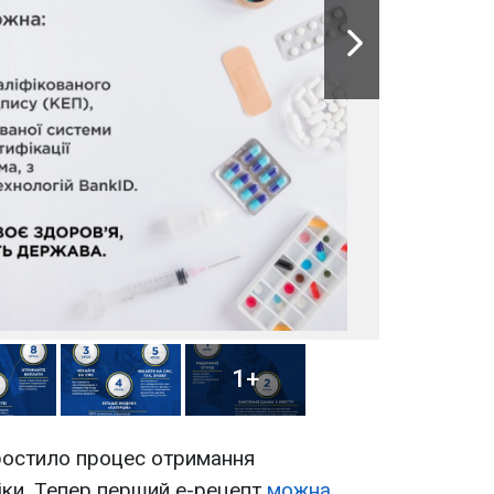
1+
ростило процес отримання
іки. Тепер перший е-рецепт
можна