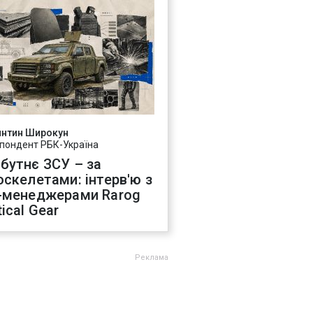
янтин Широкун
пондент РБК-Україна
бутнє ЗСУ – за
оскелетами: інтерв'ю з
-менеджерами Rarog
ical Gear