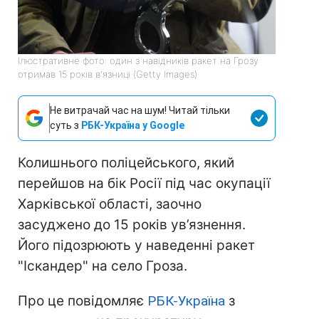
Ілюстративне фото: один з навідників ракет на Грозу
отримав 15 років в'язниці (Getty Images)
Не витрачай час на шум! Читай тільки
суть з
РБК-Україна у Google
Колишнього поліцейського, який
перейшов на бік Росії під час окупації
Харківської області, заочно
засуджено до 15 років ув’язнення.
Його підозрюють у наведенні ракет
"Іскандер" на село Гроза.
Про це повідомляє
РБК-Україна
з