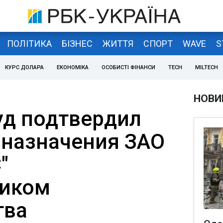
ПОЛІТИКА
БІЗНЕС
ЖИТТЯ
СПОРТ
WAVE
S
КУРС ДОЛАРА
ЕКОНОМІКА
ОСОБИСТІ ФІНАНСИ
TECH
MILTECH
НОВИ
уд подтвердил
 назначения ЗАО
"
чиком
тва