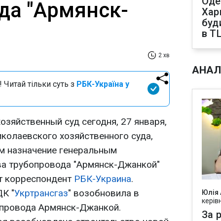
Оде
да "Армянск-
Харк
буд
в Т
2 хв
АНАЛ
 Читай тільки суть з
РБК-Україна у
озяйственный суд сегодня, 27 января,
иколаевского хозяйственного суда,
м назначение генеральным
ва трубопровода "Армянск-Джанкой"
ет корреспондент
РБК-Украина
.
ДК "
Укртрансгаз
" возобновила в
Юлія
керів
опровода Армянск-Джанкой.
За р