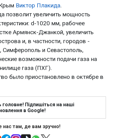
 Крым
Виктор Плакида
.
да позволит увеличить мощность
теристики: d-1020 мм, рабочее
астке Армянск-Джанкой, увеличить
строва и, в частности, городов -
, Симферополь и Севастополь,
ческие возможности подачи газа на
нилище газа (ПХГ).
тво было приостановлено в октябре в
ь головне! Підпишіться на наші
новлення в Google!
 нас там, де вам зручно!