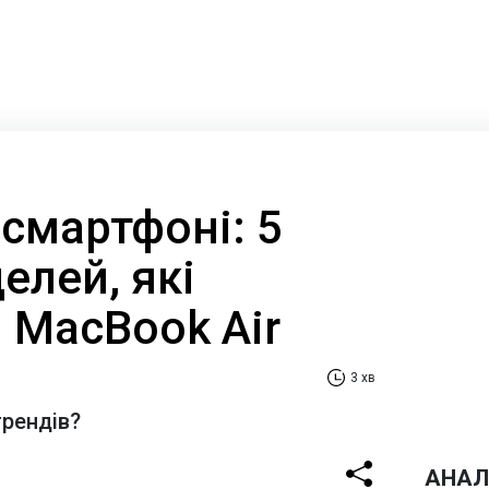
 смартфоні: 5
елей, які
 MacBook Air
3 хв
трендів?
АНАЛ