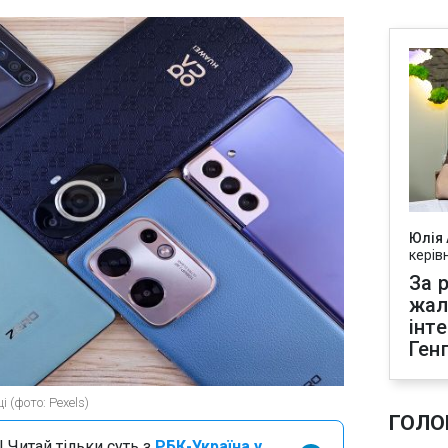
Юлія
керів
За р
жал
інт
Ген
 (фото: Pexels)
ГОЛО
 Читай тільки суть з
РБК-Україна у