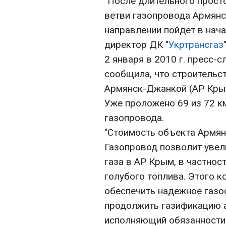
"После длительного прост
ветви газопровода Армянс
направлении пойдет в нач
директор ДК "
Укртрансгаз
2 января в 2010 г. пресс-с
сообщила, что строительс
Армянск-Джанкой (АР Кры
Уже проложено 69 из 72 к
газопровода.
"Стоимость объекта Армян
Газопровод позволит увел
газа в АР Крым, в частнос
голубого топлива. Этого к
обеспечить надежное газо
продолжить газификацию а
исполняющий обязанности