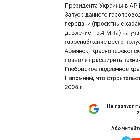
Президента Украины в АР
Запуск данного газопрово
передачи (проектные харак
давление - 5,4 МПа) на уч
газоснабжение всего полуо
Армянск, Красноперекопск
позволит расширить техни
Глебовское подземное хра
Напомним, что строительс
2008 г.
Не пропустіт
о
Або читайте