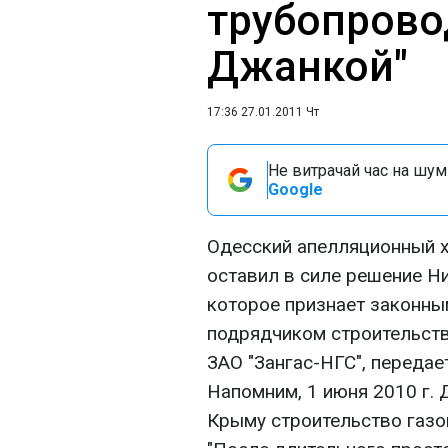
трубопрово
Джанкой"
17:36 27.01.2011 Чт
Не витрачай час на шум!
Google
Одесский апелляционный х
оставил в силе решение Н
которое признает законны
подрядчиком строительст
ЗАО "Зангас-НГС", переда
Напомним, 1 июня 2010 г. 
Крыму строительство газ