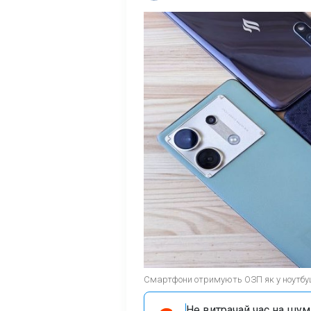
Смартфони отримують ОЗП як у ноутбуці
Не витрачай час на шум!