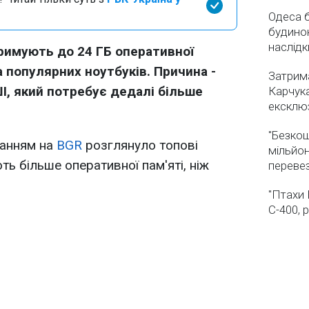
Одеса бе
будинок
наслідк
римують до 24 ГБ оперативної
ка популярних ноутбуків. Причина -
Затрима
І, який потребує дедалі більше
Карчука
ексклюз
"Безкош
анням на
BGR
розглянуло топові
мільйон
ть більше оперативної пам'яті, ніж
переве
"Птахи 
С-400, 