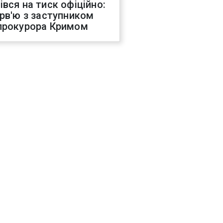
івся на тиск офіційно:
ерв'ю з заступником
прокурора Кримом