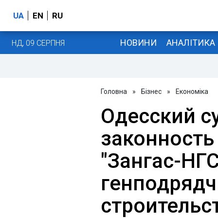
UA
EN
RU
НОВИНИ
АНАЛІТИКА
НД, 09 СЕРПНЯ
Головна
»
Бізнес
»
Економіка
Одесский с
законность
"Зангас-НГС
генподряд
строительс