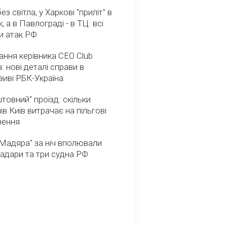
з світла, у Харкові "приліт" в
, а в Павлограді - в ТЦ: всі
и атак РФ
ння керівника CEO Club
: нові деталі справи в
иві РБК-Україна
товний" проїзд: скільки
ів Київ витрачає на пільгові
зення
Мадяра" за ніч вполювали
радари та три судна РФ