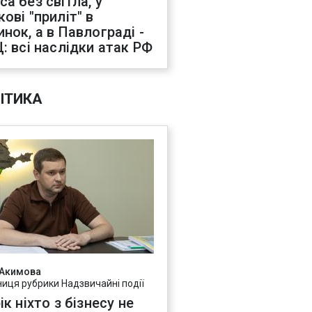
са без світла, у
ові "приліт" в
инок, а в Павлограді -
Ц: всі наслідки атак РФ
ІТИКА
 Акимова
ниця рубрики Надзвичайні події
ік ніхто з бізнесу не