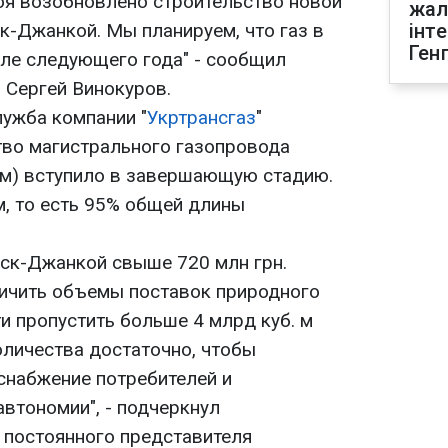
оя возобновлено строительство новой
жал
к-Джанкой. Мы планируем, что газ в
інт
Ген
але следующего года" - сообщил
" Сергей Винокуров.
лужба компании "
Укртрансгаз
"
тво магистрального газопровода
м) вступило в завершающую стадию.
м, то есть 95% общей длины
ск-Джанкой свыше 720 млн грн.
ичить объемы поставок природного
ти пропустить больше 4 млрд куб. м
оличества достаточно, чтобы
снабжение потребителей и
втономии", - подчеркнул
 постоянного представителя