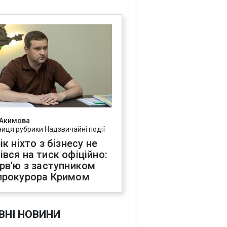
 Акимова
ниця рубрики Надзвичайні події
ік ніхто з бізнесу не
івся на тиск офіційно:
ерв'ю з заступником
прокурора Кримом
ВНІ НОВИНИ