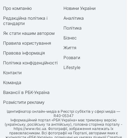
Про компанію
Новини України
Редакційна політика і
Аналітика
стандарти
Політика
Як стати нашим автором
Бізнес
Правила користування
Життя
Правова інформація
Розваги
Політика конфіденційності
Lifestyle
Контакти
Команда
Вакансії в РБК-Україна
Розмістити рекламу
Ідентифікатор онлайн-медіа в Реєстрі суб’єктів у сфері медіа —
R40-05347
Інформаційний портал «РБК-Україна» має тримовну версію
(українську, російську та англійську), головна сторінка порталу -
https://www.rbc.ua
. Фотографії, зображення належать їх
правовласникам. Всі фотографії на Порталі, авторами яких є
журналісти «РБК-Україна», розміщені на умовах ліцензії Creative