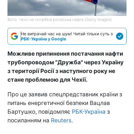
Фото: Чехії не потрібна російська нафта (Getty Images)
Не витрачай час на шум! Читай тільки суть з
РБК-Україна у Google
Можливе припинення постачання нафти
трубопроводом "Дружба" через Україну
з території Росії з наступного року не
стане проблемою для Чехії.
Про це заявив спецпредставник країни з
питань енергетичної безпеки Вацлав
Бартушко, повідомляє
РБК-Україна
з
посиланням на
Reuters.