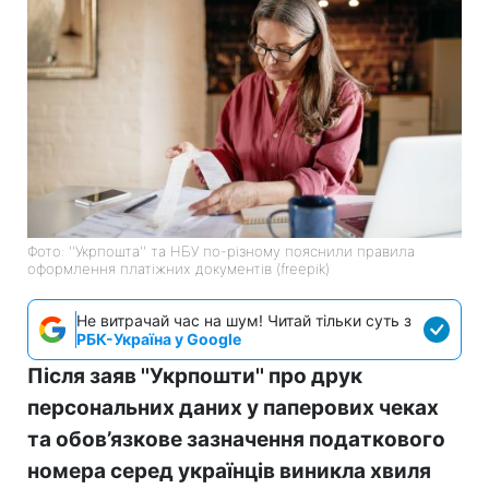
Фото: ''Укрпошта'' та НБУ по-різному пояснили правила
оформлення платіжних документів (freepik)
Не витрачай час на шум! Читай тільки суть з
РБК-Україна у Google
Після заяв ''Укрпошти'' про друк
персональних даних у паперових чеках
та обов’язкове зазначення податкового
номера серед українців виникла хвиля