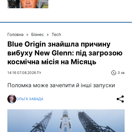
Головна
»
Бізнес
»
Tech
Blue Origin знайшла причину
вибуху New Glenn: під загрозою
космічна місія на Місяць
14:16 07.08.2026 Пт
3 хв
Поломка може зачепити й інші запуски
ОЛЬГА ЗАВАДА