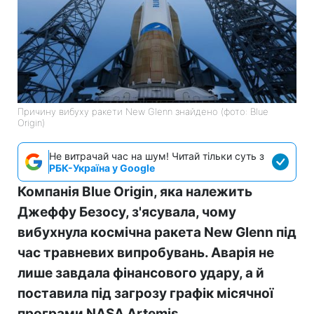
Причину вибуху ракети New Glenn знайдено (фото: Blue
Origin)
Не витрачай час на шум! Читай тільки суть з
РБК-Україна у Google
Компанія Blue Origin, яка належить
Джеффу Безосу, з'ясувала, чому
вибухнула космічна ракета New Glenn під
час травневих випробувань. Аварія не
лише завдала фінансового удару, а й
поставила під загрозу графік місячної
програми NASA Artemis.