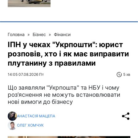
Головна
»
Бізнес
»
Фінанси
ІПН у чеках "Укрпошти": юрист
розповів, хто і як має виправити
плутанину з правилами
14:05 07.08.2026 Пт
5 хв
Що заявляли ''Укрпошта'' та НБУ і чому
роз’яснення не можуть встановлювати
нові вимоги до бізнесу
АНАСТАСІЯ МАЦЕПА
ОЛЕГ ХОМЧУК