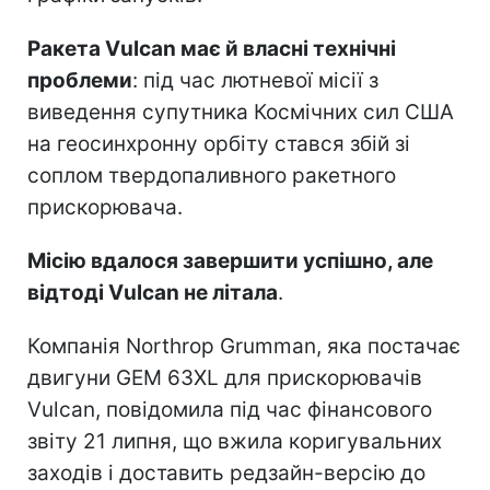
Ракета Vulcan має й власні технічні
проблеми
: під час лютневої місії з
виведення супутника Космічних сил США
на геосинхронну орбіту стався збій зі
соплом твердопаливного ракетного
прискорювача.
Місію вдалося завершити успішно, але
відтоді Vulcan не літала
.
Компанія Northrop Grumman, яка постачає
двигуни GEM 63XL для прискорювачів
Vulcan, повідомила під час фінансового
звіту 21 липня, що вжила коригувальних
заходів і доставить редзайн-версію до