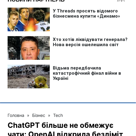
Головна
»
Бізнес
»
Tech
ChatGPT більше не обмежує
чати: OpenAI відкрила безліміт