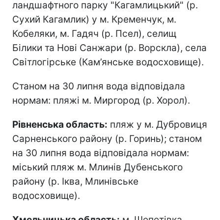
ландшафтного парку "Кагамлицький" (р.
Сухий Кагамлик) у м. Кременчук, м.
Кобеляки, м. Гадяч (р. Псел), селищ
Білики та Нові Санжари (р. Ворскла), села
Світлогірське (Кам’янське водосховище).
Станом на 30 липня вода відповідала
нормам: пляжі м. Миргород (р. Хорол).
Рівненська область:
пляж у м. Дубровиця
Сарненського району (р. Горинь); станом
на 30 липня вода відповідала нормам:
міський пляж м. Млинів Дубенського
району (р. Іква, Млинівське
водосховище).
Хмельницька область:
м. Шепетівка