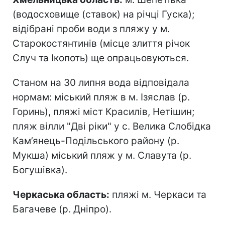
(водосховище (ставок) на річці Гуска);
відібрані проби води з пляжу у м.
Старокостянтинів (місце злиття річок
Случ та Ікопоть) ще опрацьовуються.
Станом на 30 липня вода відповідала
нормам: міський пляж в м. Ізяслав (р.
Горинь), пляжі міст Красилів, Нетішин;
пляж вілли "Дві ріки" у с. Велика Слобідка
Кам’янець-Подільського району (р.
Мукша) міський пляж у м. Славута (р.
Богушівка).
Черкаська область:
пляжі м. Черкаси та
Багачеве (р. Дніпро).