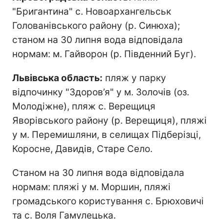
"Бригантина" с. Новоархангельськ
Голованівського району (р. Синюха);
станом на 30 липня вода відповідала
нормам: м. Гайворон (р. Південний Буг).
Львівська область:
пляж у парку
відпочинку "Здоров’я" у м. Золочів (оз.
Молодіжне), пляж с. Верещиця
Яворівського району (р. Верещиця), пляжі
у м. Перемишляни, в селищах Підберізці,
Коросне, Давидів, Старе Село.
Станом на 30 липня вода відповідала
нормам: пляжі у м. Моршин, пляжі
громадського користування с. Брюховичі
та с. Воля Гамулецька.