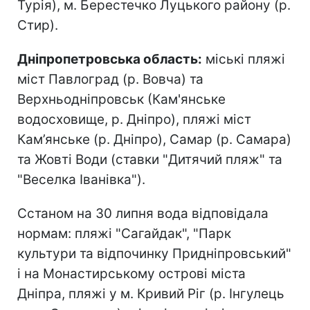
Турія), м. Берестечко Луцького району (р.
Стир).
Дніпропетровська область:
міські пляжі
міст Павлоград (р. Вовча) та
Верхньодніпровськ (Кам'янське
водосховище, р. Дніпро), пляжі міст
Кам’янське (р. Дніпро), Самар (р. Самара)
та Жовті Води (ставки "Дитячий пляж" та
"Веселка Іванівка").
Сстаном на 30 липня вода відповідала
нормам: пляжі "Сагайдак", "Парк
культури та відпочинку Придніпровський"
і на Монастирському острові міста
Дніпра, пляжі у м. Кривий Ріг (р. Інгулець