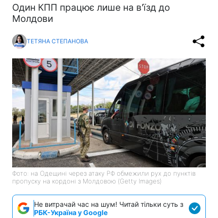
Один КПП працює лише на в'їзд до
Молдови
ТЕТЯНА СТЕПАНОВА
Фото: на Одещині через атаку РФ обмежили рух до пунктів
пропуску на кордоні з Молдовою (Getty Images)
Не витрачай час на шум! Читай тільки суть з
РБК-Україна у Google