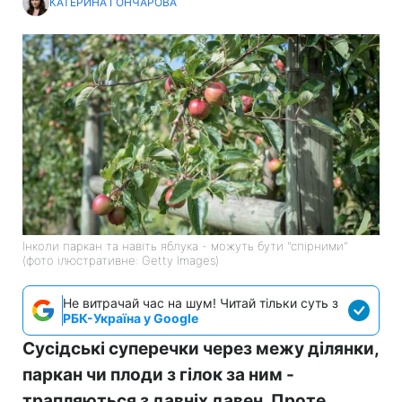
КАТЕРИНА ГОНЧАРОВА
Інколи паркан та навіть яблука - можуть бути "спірними"
(фото ілюстративне: Getty Images)
Не витрачай час на шум! Читай тільки суть з
РБК-Україна у Google
Сусідські суперечки через межу ділянки,
паркан чи плоди з гілок за ним -
трапляються з давніх давен. Проте