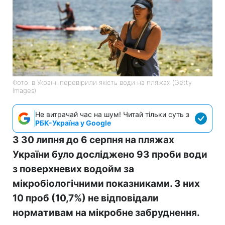
Фото: в Україні перевірили якість води на пляжах (Getty
Images)
Не витрачай час на шум! Читай тільки суть з
РБК-Україна у Google
З 30 липня до 6 серпня на пляжах
України було досліджено 93 проби води
з поверхневих водойм за
мікробіологічними показниками. З них
10 проб (10,7%) не відповідали
нормативам на мікробне забруднення.