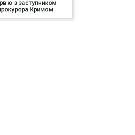
ерв'ю з заступником
прокурора Кримом