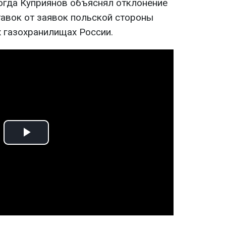
Тогда Куприянов объяснял отклонение
авок от заявок польской стороны
х газохранилищах России.
Play
Video