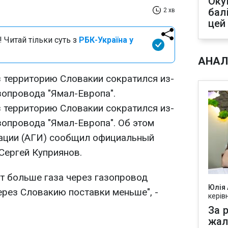
Оку
бал
2 хв
цей
 Читай тільки суть з
РБК-Україна у
АНАЛ
з территорию Словакии сократился из-
зопровода "Ямал-Европа".
з территорию Словакии сократился из-
зопровода "Ямал-Европа". Об этом
мации (АГИ) сообщил официальный
Сергей Куприянов.
ет больше газа через газопровод
Юлія
через Словакию поставки меньше", -
керів
За р
жал