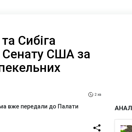
та Сибіга
 Сенату США за
"пекельних
2 хв
ема вже передали до Палати
АНАЛ