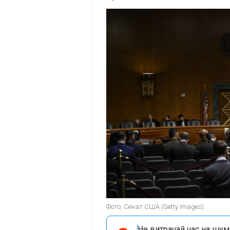
Фото: Сенат США (Getty Images)
Не витрачай час на шум!