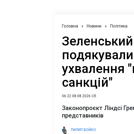
Головна
»
Новини
»
Політика
Зеленський 
подякували
ухвалення 
санкцій"
06:22 08.08.2026 Сб
Законопроєкт Ліндсі Гр
представників
ПИЛИП БОЙКО