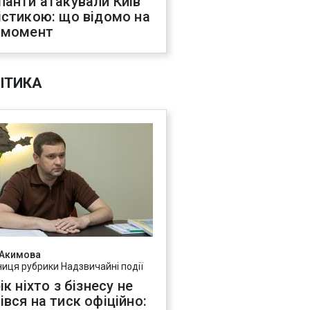
панти атакували Київ
істикою: що відомо на
 момент
ІТИКА
 Акимова
ниця рубрики Надзвичайні події
ік ніхто з бізнесу не
івся на тиск офіційно: