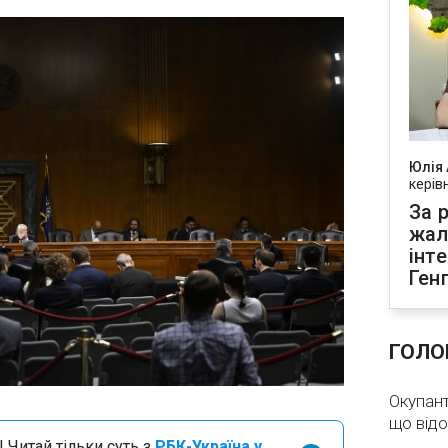
Юлія
керів
За р
жал
інт
Ген
ГОЛО
Окупант
що від
 Читай тільки суть з
РБК-Україна у