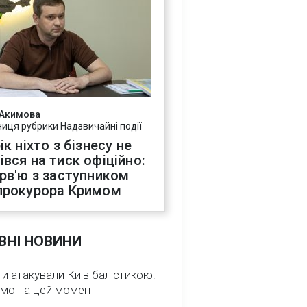
 Акимова
ниця рубрики Надзвичайні події
ік ніхто з бізнесу не
івся на тиск офіційно:
ерв'ю з заступником
прокурора Кримом
ВНІ НОВИНИ
и атакували Київ балістикою:
омо на цей момент