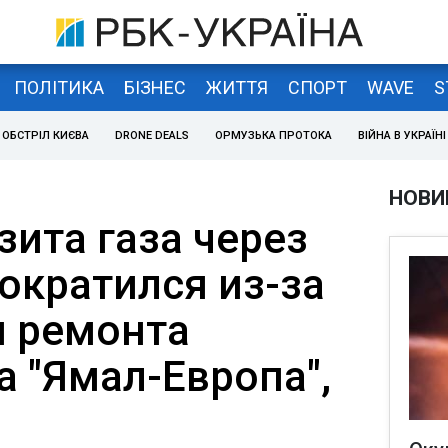
ПОЛІТИКА
БІЗНЕС
ЖИТТЯ
СПОРТ
WAVE
S
ОБСТРІЛ КИЄВА
DRONE DEALS
ОРМУЗЬКА ПРОТОКА
ВІЙНА В УКРАЇНІ
НОВИ
зита газа через
ократился из-за
 ремонта
а "Ямал-Европа",