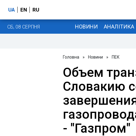
UA
EN
RU
НОВИНИ
АНАЛІТИКА
СБ, 08 СЕРПНЯ
Головна
»
Новини
»
ПЕК
Объем тран
Словакию с
завершения
газопровод
- "Газпром"