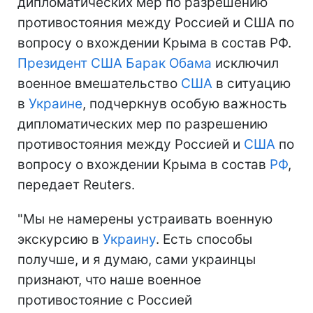
дипломатических мер по разрешению
противостояния между Россией и США по
вопросу о вхождении Крыма в состав РФ.
Президент США
Барак Обама
исключил
военное вмешательство
США
в ситуацию
в
Украине
, подчеркнув особую важность
дипломатических мер по разрешению
противостояния между Россией и
США
по
вопросу о вхождении Крыма в состав
РФ
,
передает Reuters.
"Мы не намерены устраивать военную
экскурсию в
Украину
. Есть способы
получше, и я думаю, сами украинцы
признают, что наше военное
противостояние с Россией