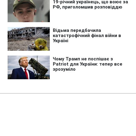
Головна
»
Новини
»
У світі
Нафтова компанія Трампа
розгорнула буріння у
Гренландії, не питаючи владу