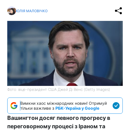
ЮЛІЯ МАЛОВІЧКО
Фото: віце-президент США Джей Ді Венс (Getty Images)
Вимкни хаос міжнародних новин! Отримуй
тільки важливе з
РБК-Україна у Google
Вашингтон досяг певного прогресу в
переговорному процесі з Іраном та