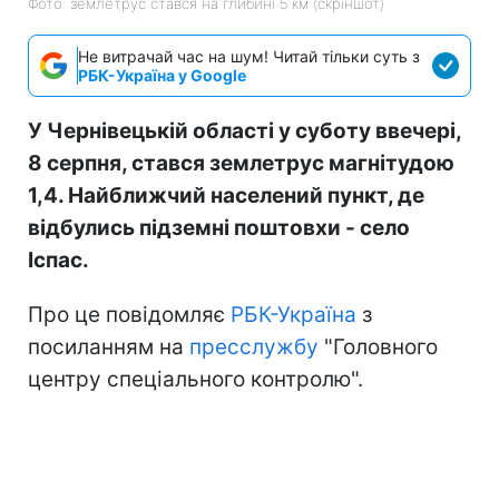
Фото: землетрус стався на глибині 5 км (скріншот)
Не витрачай час на шум! Читай тільки суть з
РБК-Україна у Google
У Чернівецькій області у суботу ввечері,
8 серпня, стався землетрус магнітудою
1,4. Найближчий населений пункт, де
відбулись підземні поштовхи - село
Іспас.
Про це повідомляє
РБК-Україна
з
посиланням на
пресслужбу
"Головного
центру спеціального контролю".