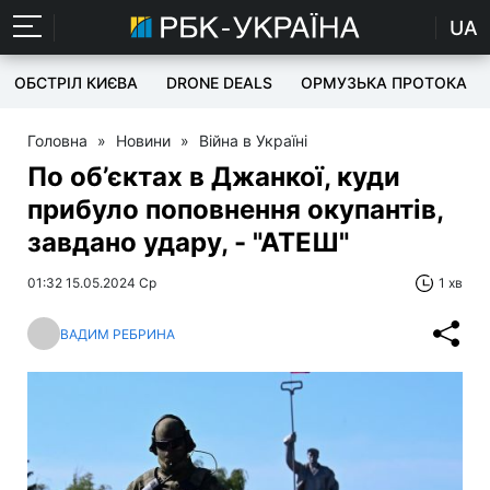
UA
ОБСТРІЛ КИЄВА
DRONE DEALS
ОРМУЗЬКА ПРОТОКА
Головна
»
Новини
»
Війна в Україні
По об’єктах в Джанкої, куди
прибуло поповнення окупантів,
завдано удару, - "АТЕШ"
01:32 15.05.2024 Ср
1 хв
ВАДИМ РЕБРИНА