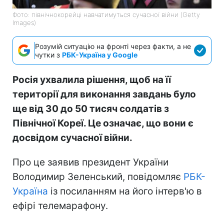
Фото: північнокорейці навчатимуться сучасної війни (Getty
Images)
Розумій ситуацію на фронті через факти, а не
чутки з
РБК-Україна у Google
Росія ухвалила рішення, щоб на її
території для виконання завдань було
ще від 30 до 50 тисяч солдатів з
Північної Кореї. Це означає, що вони є
досвідом сучасної війни.
Про це заявив президент України
Володимир Зеленський, повідомляє
РБК-
Україна
із посиланням на його інтерв'ю в
ефірі телемарафону.