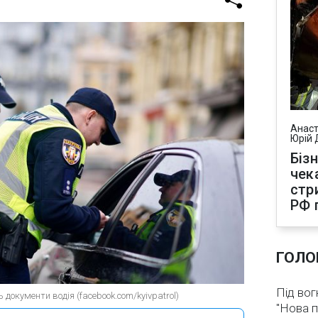
Анаст
Юрій 
Біз
чек
стр
РФ 
ГОЛО
Під вог
 документи водія (facebook.com/kyivpatrol)
"Нова п