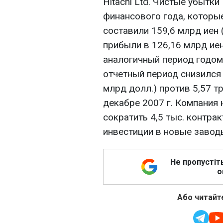
Hitachi Ltd. Чистые убытки
финансового года, которые
составили 159,6 млрд иен 
прибыли в 126,16 млрд иен
аналогичный период годом
отчетный период снизился 
млрд долл.) против 5,57 тр
декабре 2007 г. Компания
сократить 4,5 тыс. контра
инвестиции в новые завод
Не пропустіт
о
Або читайте