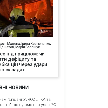
асія Мацепа, Ірина Костюченко,
Дощатов, Марія Волощук
нес під прицілом: чи
ати дефіциту та
ибка цін через удари
по складах
ВНІ НОВИНИ
нем "Епіцентр", ROZETKA та
ошта": що відомо про удар РФ