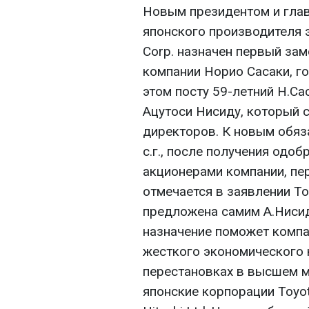
Новым президентом и гла
японского производителя 
Corp. назначен первый за
компании Норио Сасаки, го
этом посту 59-летний Н.Са
Ацутоси Нисиду, который 
директоров. К новым обяз
с.г., после получения одо
акционерами компании, пер
отмечается в заявлении To
предложена самим А.Нисидо
назначение поможет компа
жесткого экономического 
перестановках в высшем 
японские корпорации Toyot