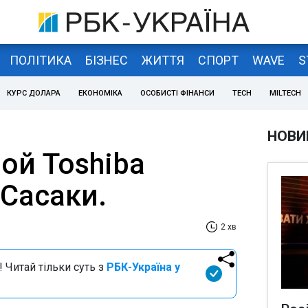
ПОЛІТИКА
БІЗНЕС
ЖИТТЯ
СПОРТ
WAVE
S
КУРС ДОЛАРА
ЕКОНОМІКА
ОСОБИСТІ ФІНАНСИ
TECH
MILTECH
НОВИ
ой Toshiba
.Сасаки.
2 хв
 Читай тільки суть з
РБК-Україна у