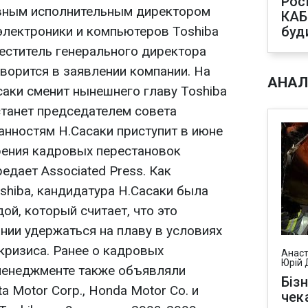
Рос
вным исполнительным директором
КАБ
электроники и компьютеров Toshiba
буд
меститель генерального директора
ворится в заявлении компании. На
АНАЛ
саки сменит нынешнего главу Toshiba
станет председателем совета
анностям Н.Сасаки приступит в июне
брения кадровых перестановок
едает Associated Press. Как
shiba, кандидатура Н.Сасаки была
й, который считает, что это
нии удержаться на плаву в условиях
кризиса. Ранее о кадровых
Анаст
Юрій 
менеджменте также объявляли
Біз
a Motor Corp., Honda Motor Co. и
чек