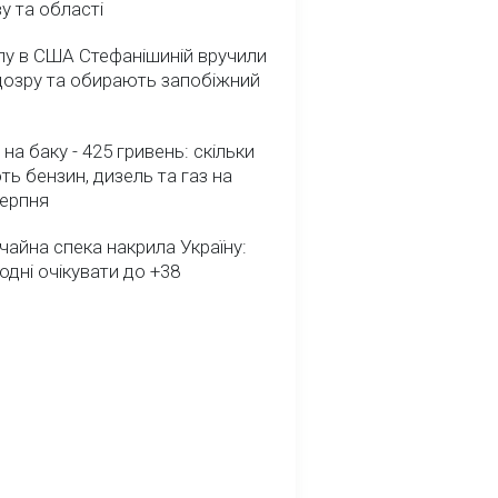
у та області
лу в США Стефанішиній вручили
дозру та обирають запобіжний
 на баку - 425 гривень: скільки
ь бензин, дизель та газ на
серпня
айна спека накрила Україну:
одні очікувати до +38