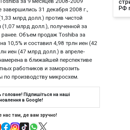
 Toshiba за 9 месяцев 2008-2009
стр
РФ 
 завершились 31 декабря 2008 г.,
(1,33 млрд долл.) против чистой
 (1,07 млрд долл.), полученной за
 ранее. Объем продаж Toshiba за
на 10,5% и составил 4,98 трлн иен (42
лн иен (47 млрд долл.) в апреле-
 намерена в ближайшей перспективе
ктных работников и заморозить
ы по производству микросхем.
ь головне! Підпишіться на наші
новлення в Google!
 нас там, де вам зручно!