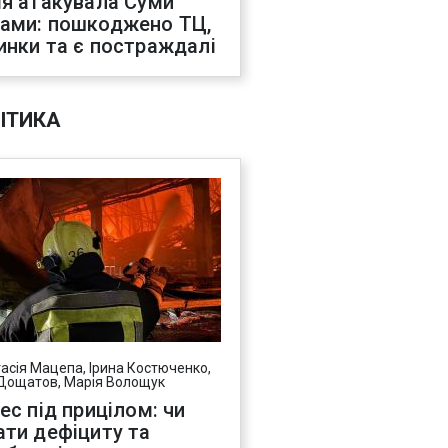
ія атакувала Суми
ами: пошкоджено ТЦ,
инки та є постраждалі
ІТИКА
асія Мацепа, Ірина Костюченко,
Дощатов, Марія Волощук
нес під прицілом: чи
ати дефіциту та