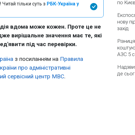
по Києв
 Читай тільки суть з
РБК-Україна у
Експос
нову пі
дія вдома може кожен. Проте це не
захід
же вирішальне значення має те, які
Різниця
д'явити під час перевірки.
коштуют
АЗС 5 
раїна
з посиланням на
Правила
Надзвич
країни про адміністративні
де сьог
ий сервісний центр МВС
.