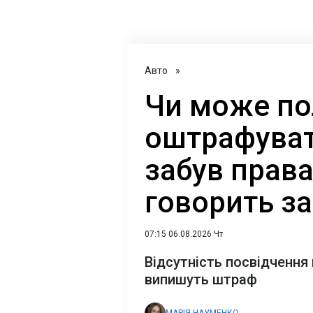
Авто
»
Чи може по
оштрафуват
забув прав
говорить з
07:15 06.08.2026 Чт
Відсутність посвідчення 
випишуть штраф