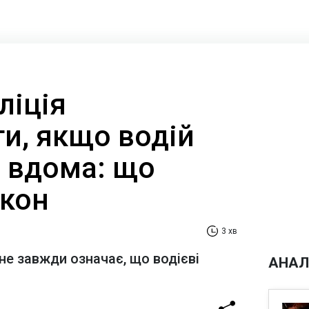
ліція
и, якщо водій
а вдома: що
акон
3 хв
не завжди означає, що водієві
АНАЛ