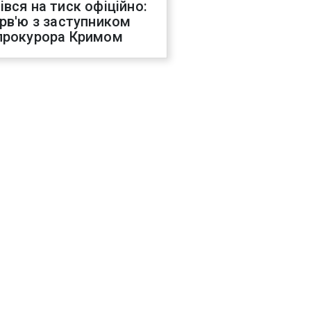
івся на тиск офіційно:
ерв'ю з заступником
прокурора Кримом