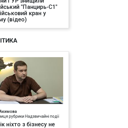
ни ГУР знищили
ійський "Панцирь-С1"
військовий кран у
му (відео)
ІТИКА
 Акимова
ниця рубрики Надзвичайні події
ік ніхто з бізнесу не