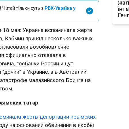
жал
 Читай тільки суть з
РБК-Україна у
інт
Ген
а 18 мая: Украина вспоминала жертв
р, Кабмин принял несколько важных
огласовали возобновление
я официально отказала в
овича, госбанки России ищут
"дочки" в Украине, а в Австралии
катастрофе малазийского Боинга на
твом.
рымских татар
поминала жертв депортации крымских
 году на основании обвинения в якобы