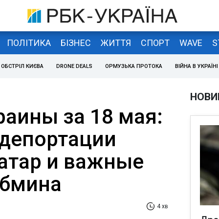
ПОЛІТИКА
БІЗНЕС
ЖИТТЯ
СПОРТ
WAVE
S
ОБСТРІЛ КИЄВА
DRONE DEALS
ОРМУЗЬКА ПРОТОКА
ВІЙНА В УКРАЇНІ
НОВИ
раины за 18 мая:
депортации
атар и важные
абмина
4 хв