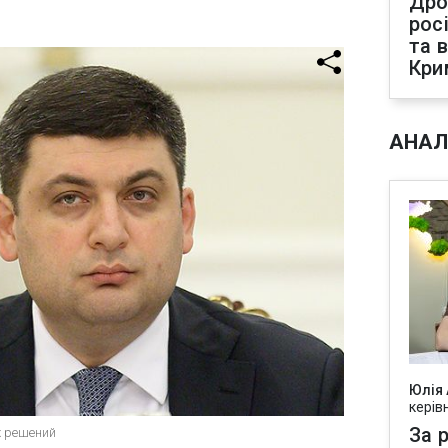
Дро
рос
та 
Кри
АНАЛ
Юлія
керів
За р
х решений