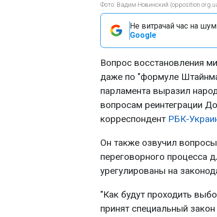
Фото: Вадим Новинский (opposition.org.u
Не витрачай час на шум!
Google
Вопрос восстановления ми
даже по "формуле Штайнма
парламента выразил народ
вопросам реинтеграции До
корреспондент
РБК-Украи
Он также озвучил вопросы
переговорного процесса дл
урегулированы на законод
"Как будут проходить выбо
принят специальный закон 