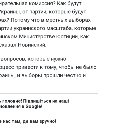
ирательная комиссия? Как будут
краины, от партий, которые будут
рах? Потому что в местных выборах
артии украинского масштаба, которые
инском Министерстве юстиции, как
 сказал Новинский.
о вопросов, которые нужно
роцесс привести к тому, чтобы не было
раины, и выборы прошли честно и
ь головне! Підпишіться на наші
новлення в Google!
 нас там, де вам зручно!