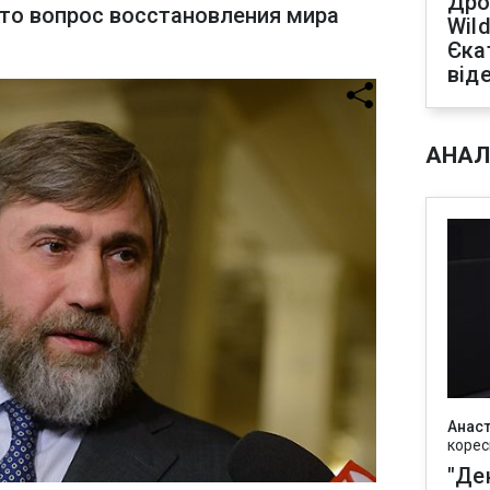
Дро
что вопрос восстановления мира
Wild
Єка
від
АНАЛ
Анаст
корес
"Де