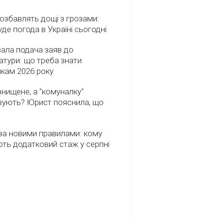
озбавлять дощі з грозами:
де погода в Україні сьогодні
ала подача заяв до
атури: що треба знати
икам 2026 року
нищене, а "комуналку"
вують? Юрист пояснила, що
за новими правилами: кому
ть додатковий стаж у серпні