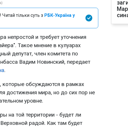
заг
a)
Мар
син
 Читай тільки суть з
РБК-Україна у
ра непростой и требует уточнения
йера". Такое мнение в кулуарах
ный депутат, член комитета по
нбасса Вадим Новинский, передает
на
.
, которые обсуждаются в рамках
я достижения мира, но до сих пор не
ательном уровне.
ры на той территории - будет ли
Верховной радой. Как там будет