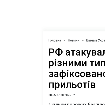
Головна
»
Новини
»
Війна в Укра
РФ атакувал
різними тип
зафіксован
прильотів
08:55 07.08.2026 Пт
Скільки ворожих безпіло