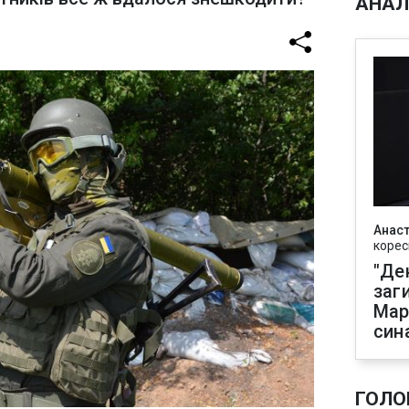
АНАЛ
Анаст
корес
"Де
заг
Мар
син
ГОЛО