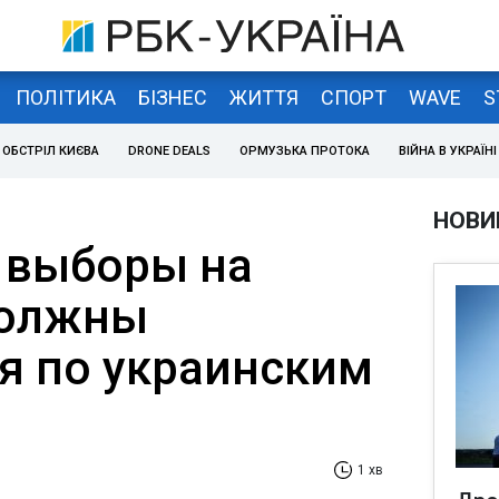
ПОЛІТИКА
БІЗНЕС
ЖИТТЯ
СПОРТ
WAVE
S
ОБСТРІЛ КИЄВА
DRONE DEALS
ОРМУЗЬКА ПРОТОКА
ВІЙНА В УКРАЇНІ
НОВИ
 выборы на
должны
я по украинским
1 хв