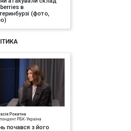
ни атакували склад
berries в
теринбурзі (фото,
ео)
ІТИКА
асія Рокитна
пондент РБК-Україна
нь почався з його