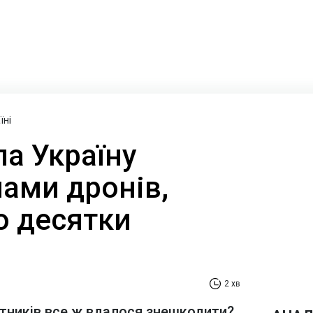
їні
а Україну
ами дронів,
о десятки
2 хв
тників все ж вдалося знешкодити?