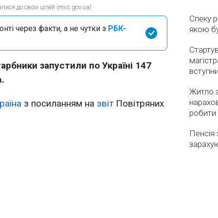
лися до своїх цілей (mvs.gov.ua)
Спеку р
нті через факти, а не чутки з
РБК-
якою бу
Стартув
магістр
гарбники запустили по Україні 147
вступн
.
Житло з
нарахо
раїна
з посиланням на
звіт
Повітряних
робити
Пенсія 
зарахую