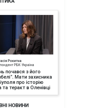
ІТИКА
асія Рокитна
пондент РБК-Україна
нь почався з його
ибелі". Мати захисника
іуполя про історію
а та теракт в Оленівці
ВНІ НОВИНИ