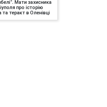
ибелі". Мати захисника
іуполя про історію
а та теракт в Оленівці