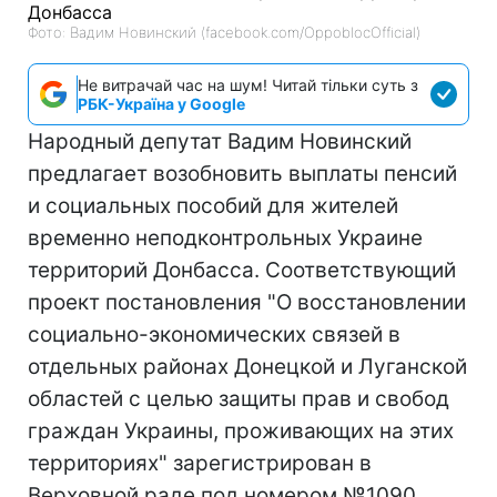
Фото: Вадим Новинский (facebook.com/OppoblocOfficial)
Не витрачай час на шум! Читай тільки суть з
РБК-Україна у Google
Народный депутат Вадим Новинский
предлагает возобновить выплаты пенсий
и социальных пособий для жителей
временно неподконтрольных Украине
территорий Донбасса. Соответствующий
проект постановления "О восстановлении
социально-экономических связей в
отдельных районах Донецкой и Луганской
областей с целью защиты прав и свобод
граждан Украины, проживающих на этих
территориях" зарегистрирован в
Верховной раде под номером №1090,