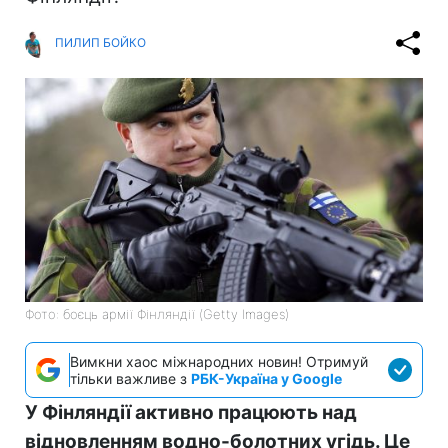
ПИЛИП БОЙКО
Фото: боєць армії Фінляндії (Getty Images)
Вимкни хаос міжнародних новин! Отримуй
тільки важливе з
РБК-Україна у Google
У Фінляндії активно працюють над
відновленням водно-болотних угідь. Це