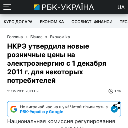
UA
КУРС ДОЛАРА
ЕКОНОМІКА
ОСОБИСТІ ФІНАНСИ
TEC
Головна
»
Бізнес
»
Економіка
НКРЭ утвердила новые
розничные цены на
электроэнергию с 1 декабря
2011 г. для некоторых
потребителей
21:35 28.11.2011 Пн
1 хв
Не витрачай час на шум! Читай тільки суть з
РБК-Україна у Google
Национальная комиссия регулирования