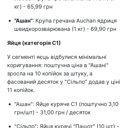
кг) - 65,99 грн
"Ашан"
: Крупа гречана Auchan ядриця
швидкорозварювана (1 кг) - 69,90 грн
Яйця (категорія С1)
У сегменті яєць відбулися мінімальні
коригування: поштучна ціна в "Ашані"
зросла на 10 копійок за штуку, а
фасований десяток у "Сільпо" додав у ціні
11 копійок.
"Ашан": Яйце куряче С1 (поштучно 3,10
грн/шт) - 31,00 грн / десяток
"Сільпо": Яйця курячі "Пашот" (10 шт) -