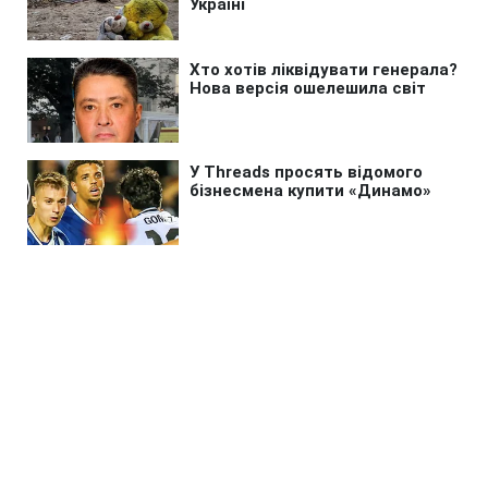
Головна
»
Бізнес
»
Tech
ШІ створив 700 тисяч нових
вірусів: у чому прорив і
небезпека
17:34 07.08.2026 Пт
2 хв