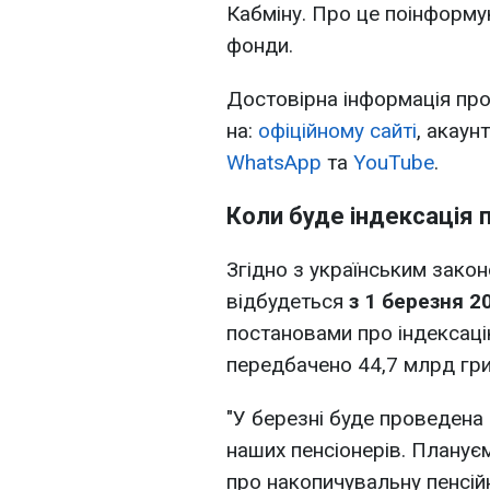
Кабміну. Про це поінформую
фонди.
Достовірна інформація про 
на:
офіційному сайті
, акаун
WhatsApp
та
YouTube
.
Коли буде індексація 
Згідно з українським закон
відбудеться
з 1 березня 2
постановами про індексацію
передбачено 44,7 млрд гри
"У березні буде проведена 
наших пенсіонерів. Плану
про накопичувальну пенсійн