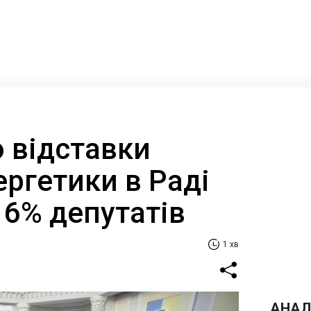
 відставки
ергетики в Раді
 6% депутатів
1 хв
АНАЛ