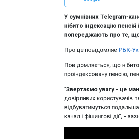
У сумнівних Telegram-кан
нібито індексацію пенсій і
попереджають про те, що
Про це повідомляє
РБК-Ук
Повідомляється, що нібито
проіндексовану пенсію, пе
"
Звертаємо увагу - це ман
довірливих користувачів п
відбуватимуться подальша 
канал і фішингові дії", - з