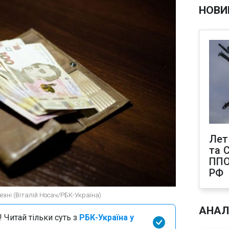
НОВИ
Лет
та С
ППО
РФ
резні (Віталій Носач/РБК-Україна)
АНАЛ
 Читай тільки суть з
РБК-Україна у