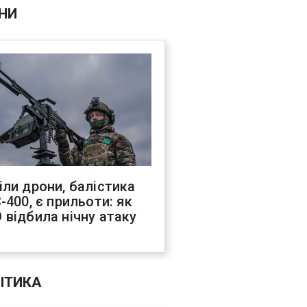
НИ
іли дрони, балістика
-400, є прильоти: як
 відбила нічну атаку
ІТИКА