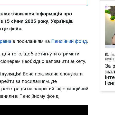
алах з'явилася інформація про
з 15 січня 2025 року. Українців
 це фейк.
раїна
з посиланням на
Пенсійний фонд
.
 для того, щоб встигнути отримати
Юлія
керів
нсіонерам необхідно заповнити анкету.
За р
жал
іпуляція
! Вона покликана спонукати
інт
ерейти за посиланням, де
Ген
реєстрація на закритий інформаційний
азначили в Пенсійному фонді.