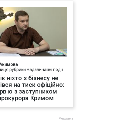
 Акимова
ниця рубрики Надзвичайні події
ік ніхто з бізнесу не
івся на тиск офіційно:
ерв'ю з заступником
прокурора Кримом