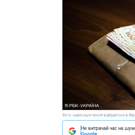
Фото: індексація пенсій відбудеться в бе
Не витрачай час на шум!
Google