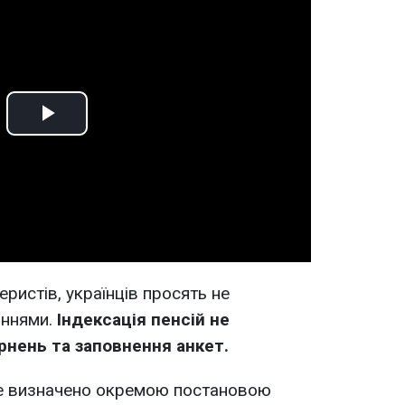
Play
Video
ристів, українців просять не
аннями.
Індексація пенсій не
рнень та заповнення анкет.
де визначено окремою постановою