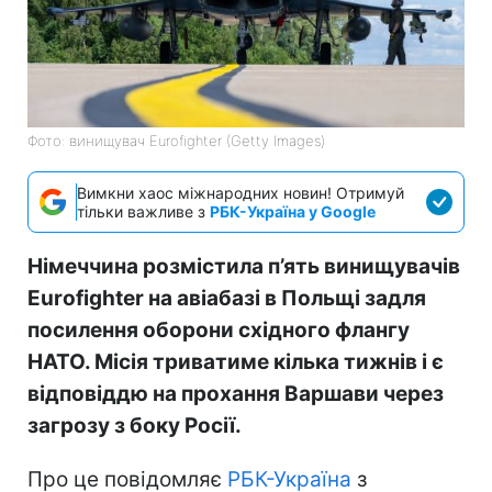
Фото: винищувач Eurofighter (Getty Images)
Вимкни хаос міжнародних новин! Отримуй
тільки важливе з
РБК-Україна у Google
Німеччина розмістила п’ять винищувачів
Eurofighter на авіабазі в Польщі задля
посилення оборони східного флангу
НАТО. Місія триватиме кілька тижнів і є
відповіддю на прохання Варшави через
загрозу з боку Росії.
Про це повідомляє
РБК-Україна
з