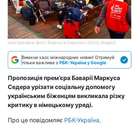
Ілюстративне фото: біженці в Німеччині (Getty Images)
Вимкни хаос міжнародних новин! Отримуй
тільки важливе з
РБК-Україна у Google
Пропозиція прем’єра Баварії Маркуса
Седера урізати соціальну допомогу
українським біженцям викликала різку
критику в німецькому уряді.
Про це повідомляє
РБК-Україна
.