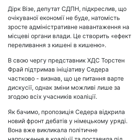
Дірк Візе, депутат СДПН, підкреслив, що
очікуваної економії не буде, натомість
зросте адміністративне навантаження на
місцеві органи влади. Це створить «ефект
переливання з кишені в кишеню».
В свою чергу представник ХДС Торстен
Фрай підтримав ініціативу Седера
частково - визнав, що це питання варте
дискусії, однак зміни можливі лише за
згодою всіх учасників коаліції.
Як бачимо, пропозиція Седера відкрила
новий фронт дебатів у німецькому уряді.
Вона вже викликала політичне
напруження в коаліції та поставила під