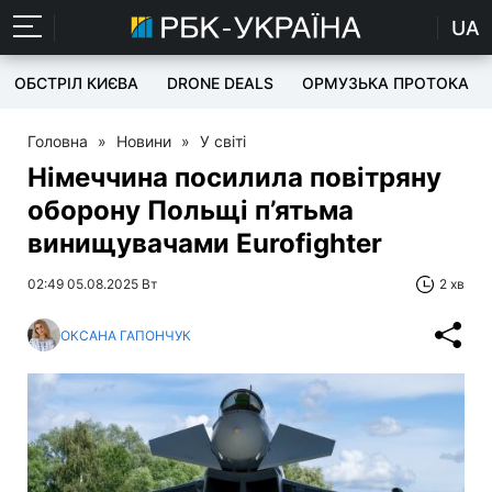
UA
ОБСТРІЛ КИЄВА
DRONE DEALS
ОРМУЗЬКА ПРОТОКА
Головна
»
Новини
»
У світі
Німеччина посилила повітряну
оборону Польщі п’ятьма
винищувачами Eurofighter
02:49 05.08.2025 Вт
2 хв
ОКСАНА ГАПОНЧУК