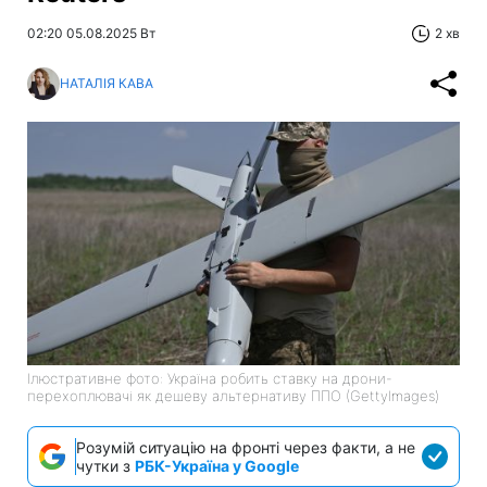
02:20 05.08.2025 Вт
2 хв
НАТАЛІЯ КАВА
Ілюстративне фото: Україна робить ставку на дрони-
перехоплювачі як дешеву альтернативу ППО (GettyImages)
Розумій ситуацію на фронті через факти, а не
чутки з
РБК-Україна у Google