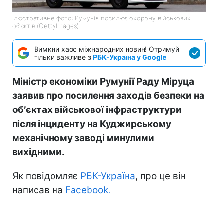
Ілюстративне фото: Румунія посилює охорону військових
обʼєктів (GettyImages)
Вимкни хаос міжнародних новин! Отримуй
тільки важливе з
РБК-Україна у Google
Міністр економіки Румунії Раду Міруца
заявив про посилення заходів безпеки на
обʼєктах військової інфраструктури
після інциденту на Куджирському
механічному заводі минулими
вихідними.
Як повідомляє
РБК-Україна
, про це він
написав на
Facebook.