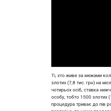
Ті, хто живе за межами ко
злотих (7,8 тис. грн) на мі
чотирьох осіб, ставка нижч
особу, тобто 1500 злотих (
процедура триває до пів р