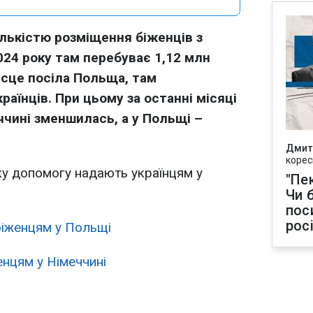
ількістю розміщення біженців з
2024 року там перебуває 1,12 млн
ісце посіла Польща, там
раїнців. При цьому за останні місяці
еччині зменшилась, а у Польщі –
Дмит
корес
ку допомогу надають українцям у
"Пек
Чи 
пос
рос
біженцям у Польщі
енцям у Німеччині