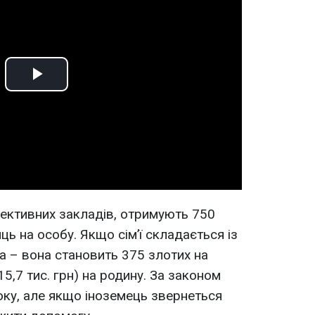
Play
Video
лективних закладів, отримують 750
сяць на особу. Якщо сім’ї складається із
а – вона становить 375 злотих на
15,7 тис. грн) на родину. За законом
оку, але якщо іноземець звернеться