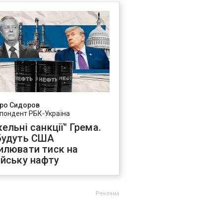
ро Сидоров
пондент РБК-Україна
ельні санкції" Грема.
будуть США
илювати тиск на
ійську нафту