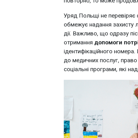
повторно, то може продов
Уряд Польщі не перевіряє 
обмежує надання захисту л
дії. Важливо, що одразу пі
отримання
допомоги потр
ідентифікаційного номера.
до медичних послуг, право
соціальні програми, які на