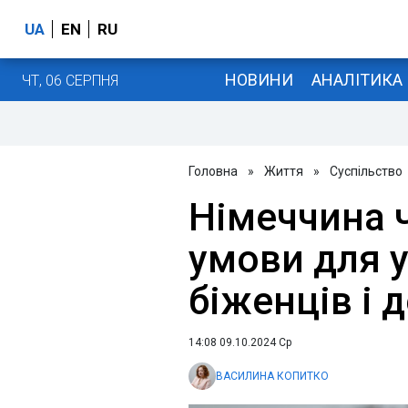
UA
EN
RU
НОВИНИ
АНАЛІТИКА
ЧТ, 06 СЕРПНЯ
Головна
»
Життя
»
Суспільство
Німеччина 
умови для 
біженців і 
14:08 09.10.2024 Ср
ВАСИЛИНА КОПИТКО