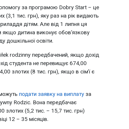
помогу за програмою Dobry Start – це
х (3,1 тис. грн), яку раз на рік видають
риладдя дітям. Але від 1 липня ця
и якщо дитина виконує обов’язкову
у дошкільної освіти.
łek rodzinny передбачений, якщо дохід
дохід студента не перевищує 674,00
4,00 злотих (8 тис. грн), якщо в сім’ї є
 можуть
подати заявку на виплату
за
wny Rodzic. Вона передбачає
 злотих (5,2 тис. – 15,7 тис. грн)
іці 12 – 35 місяців.