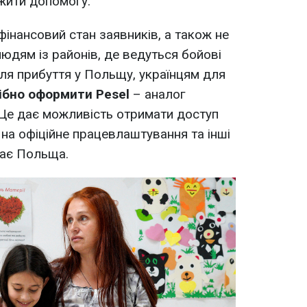
жити допомогу.
фінансовий стан заявників, а також не
юдям із районів, де ведуться бойові
сля прибуття у Польщу, українцям для
ібно оформити Pesel
– аналог
 Це
дає можливість отримати доступ
 на офіційне працевлаштування та інші
дає Польща.