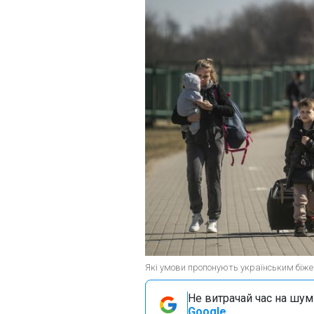
Які умови пропонують українським біже
Не витрачай час на шум!
Google