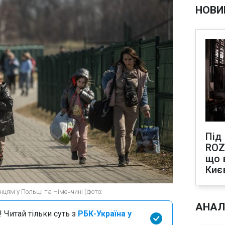
НОВИ
Під
ROZ
що 
Киє
нцям у Польщі та Німеччині (фото:
АНАЛ
 Читай тільки суть з
РБК-Україна у