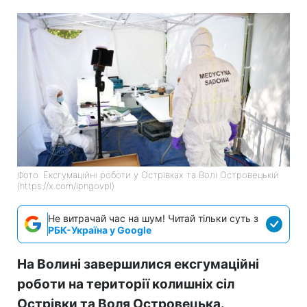
Фото: Ексгумаційні роботи у Острівках та Волі Островецькій
(https://x.com/ipngovpl)
Не витрачай час на шум! Читай тільки суть з
РБК-Україна у Google
На Волині завершилися ексгумаційні
роботи на території колишніх сіл
Острівки та Воля Островецька.