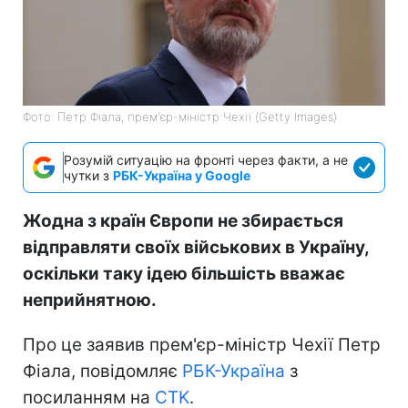
Фото: Петр Фіала, прем'єр-міністр Чехії (Getty Images)
Розумій ситуацію на фронті через факти, а не
чутки з
РБК-Україна у Google
Жодна з країн Європи не збирається
відправляти своїх військових в Україну,
оскільки таку ідею більшість вважає
неприйнятною.
Про це заявив прем'єр-міністр Чехії Петр
Фіала, повідомляє
РБК-Україна
з
посиланням на
CTK
.