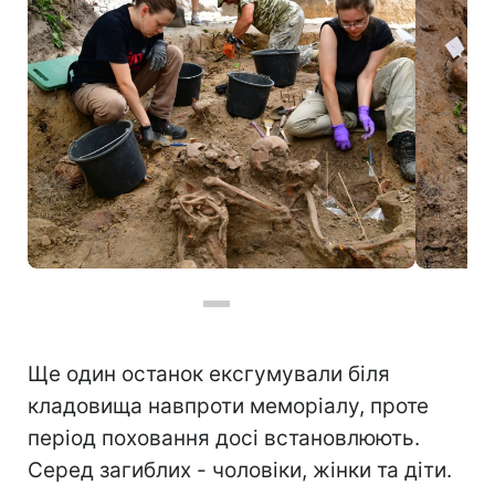
Фото: Ексгумаційні роботи у Острівках та Волі Островецькій (https://x.com/ipngovpl)
Ще один останок ексгумували біля
кладовища навпроти меморіалу, проте
період поховання досі встановлюють.
Серед загиблих - чоловіки, жінки та діти.