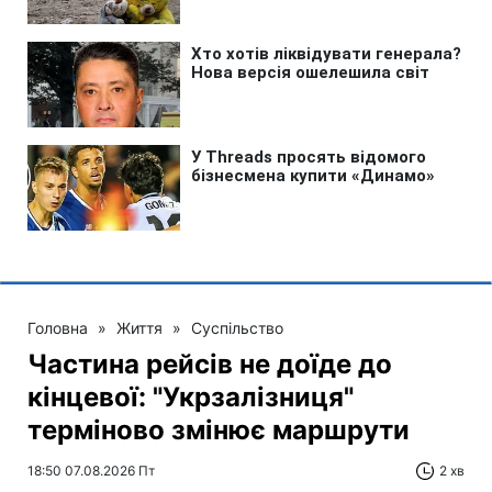
Головна
»
Життя
»
Суспільство
Частина рейсів не доїде до
кінцевої: "Укрзалізниця"
терміново змінює маршрути
18:50 07.08.2026 Пт
2 хв