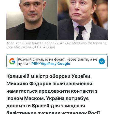
Фото: колишній міністр оборони України Михайло Федоров та
Ілон Маск (колаж РБК-Україна)
Розумій ситуацію на фронті через факти, а не
чутки з
РБК-Україна у Google
Колишній міністр оборони України
Михайло Федоров після звільнення
намагається продовжити контакти з
Ілоном Маском. Україна потребує
допомоги SpaceX для знищення
балістичних пускових установок Росії.