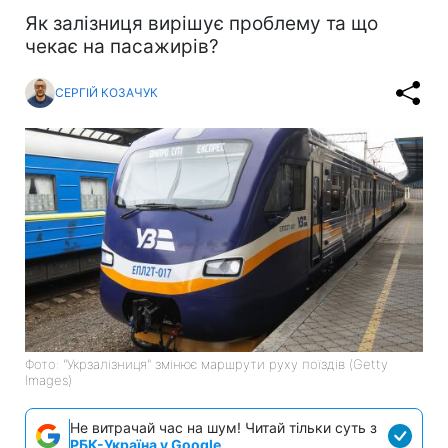
Як залізниця вирішує проблему та що
чекає на пасажирів?
СЕРГІЙ КОЗАЧУК
Фото: "Укрзалізниця" змінює маршрути руху поїздів (Getty
Images)
Не витрачай час на шум! Читай тільки суть з
РБК-Україна у Google