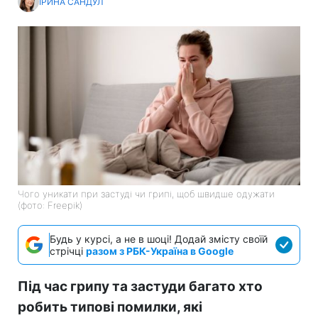
ІРИНА САНДУЛ
Чого уникати при застуді чи грипі, щоб швидше одужати
(фото: Freepik)
Будь у курсі, а не в шоці! Додай змісту своїй
стрічці
разом з РБК-Україна в Google
Під час грипу та застуди багато хто
робить типові помилки, які