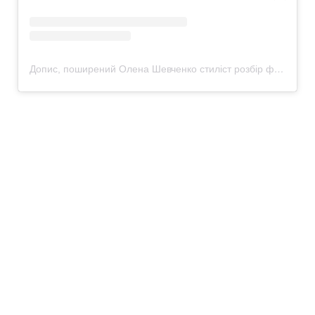
Допис, поширений Олена Шевченко стиліст розбір фігури Львів (@purpur.stylist)