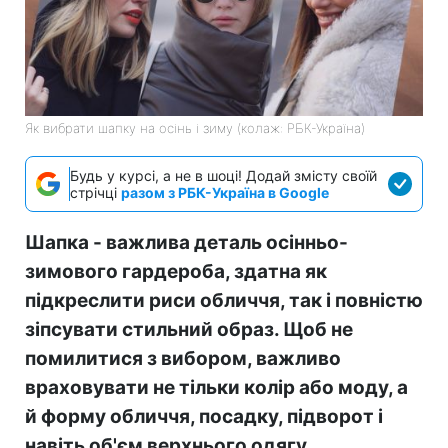
Як вибрати шапку на осінь і зиму (колаж: РБК-Україна)
Будь у курсі, а не в шоці! Додай змісту своїй
стрічці
разом з РБК-Україна в Google
Шапка - важлива деталь осінньо-
зимового гардероба, здатна як
підкреслити риси обличчя, так і повністю
зіпсувати стильний образ. Щоб не
помилитися з вибором, важливо
враховувати не тільки колір або моду, а
й форму обличчя, посадку, підворот і
навіть об'єм верхнього одягу.