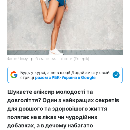
Фото: Чому треба мати сильні ноги (Freepik)
Будь у курсі, а не в шоці! Додай змісту своїй
стрічці
разом з РБК-Україна в Google
Шукаєте еліксир молодості та
довголіття? Один з найкращих секретів
для довшого та здоровішого життя
полягає не в ліках чи чудодійних
добавках, а в дечому набагато