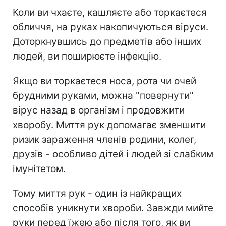
Коли ви чхаєте, кашляєте або торкаєтеся
обличчя, на руках накопичуються віруси.
Доторкнувшись до предметів або інших
людей, ви поширюєте інфекцію.
Якщо ви торкаєтеся носа, рота чи очей
брудними руками, можна "повернути"
вірус назад в організм і продовжити
хворобу. Миття рук допомагає зменшити
ризик зараження членів родини, колег,
друзів - особливо дітей і людей зі слабким
імунітетом.
Тому миття рук - один із найкращих
способів уникнути хвороби. Завжди мийте
руки перед їжею або після того, як ви