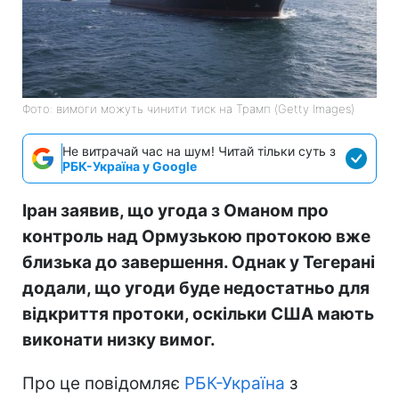
Фото: вимоги можуть чинити тиск на Трамп (Getty Images)
Не витрачай час на шум! Читай тільки суть з
РБК-Україна у Google
Іран заявив, що угода з Оманом про
контроль над Ормузькою протокою вже
близька до завершення. Однак у Тегерані
додали, що угоди буде недостатньо для
відкриття протоки, оскільки США мають
виконати низку вимог.
Про це повідомляє
РБК-Україна
з