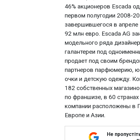
46% акционеров Escada одо
первом полугодии 2008-20
завершившегося в апреле с
92 млн евро. Escada AG з
модельного ряда дизайнер
галантереи под одноименн
продает под своим брендо
партнеров парфюмерию, ю
очки и детскую одежду. К
182 собственных магазино
по франшизе, в 60 страна
компании расположены в Г
Европе и Азии.
Не пропустіт