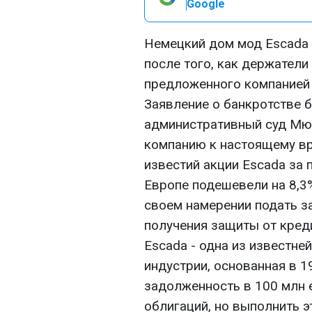
Google
Немецкий дом мод Escada 
после того, как держатели
предложенного компанией 
Заявление о банкротстве 
административный суд Мю
компанию к настоящему вре
известий акции Escada за
Европе подешевели на 8,3%
своем намерении подать з
получения защиты от кред
Escada - одна из известне
индустрии, основанная в 19
задолженность в 100 млн е
облигаций, но выполнить э