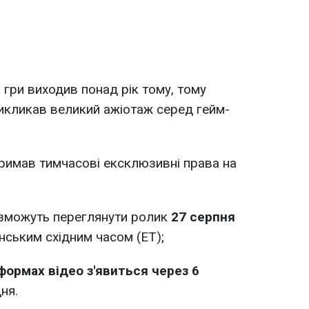
 гри виходив понад рік тому, тому
икликав великий ажіотаж серед гейм-
римав тимчасові ексклюзивні права на
x зможуть переглянути ролик
27 серпня
нським східним часом (ET);
формах відео з'явиться через 6
ня.