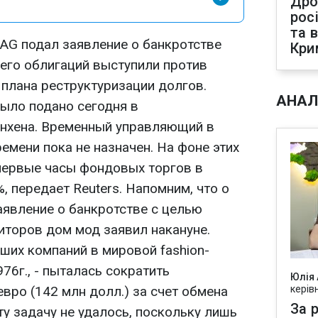
Дро
рос
та 
AG подал заявление о банкротстве
Кри
 его облигаций выступили против
плана реструктуризации долгов.
АНАЛ
было подано сегодня в
нхена. Временный управляющий в
мени пока не назначен. На фоне этих
 первые часы фондовых торгов в
, передает Reuters. Напомним, что о
аявление о банкротстве с целью
иторов дом мод заявил накануне.
йших компаний в мировой fashion-
76г., - пыталась сократить
Юлія
вро (142 млн долл.) за счет обмена
керів
За р
ту задачу не удалось, поскольку лишь