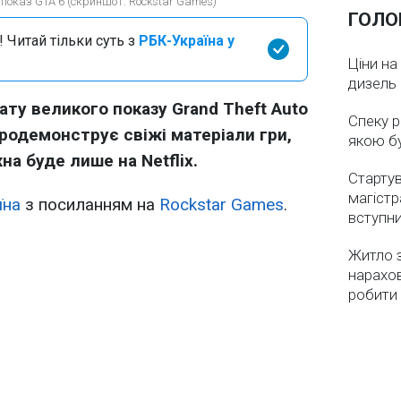
 показ GTA 6 (скриншот: Rockstar Games)
ГОЛО
 Читай тільки суть з
РБК-Україна у
Ціни на
дизель 
ату великого показу Grand Theft Auto
Спеку р
продемонструє свіжі матеріали гри,
якою бу
а буде лише на Netflix.
Стартув
магістр
їна
з посиланням на
Rockstar Games
.
вступн
Житло з
нарахо
робити