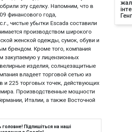
жал
брили эту сделку. Напомним, что в
інт
09 финансового года,
Ген
.г., чистые убытки Escada составили
анимается производством широкого
ской женской одежды, сумок, обуви и
ым брендом. Кроме того, компания
м закупаемую у лицензионных
велирные изделия, солнцезащитные
омпания владеет торговой сетью из
в и 225 торговых точек, действующих
х мира. Производственные мощности
ермании, Италии, а также Восточной
ь головне! Підпишіться на наші