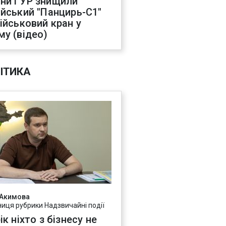
ни ГУР знищили
ійський "Панцирь-С1"
військовий кран у
му (відео)
ІТИКА
 Акимова
ниця рубрики Надзвичайні події
ік ніхто з бізнесу не