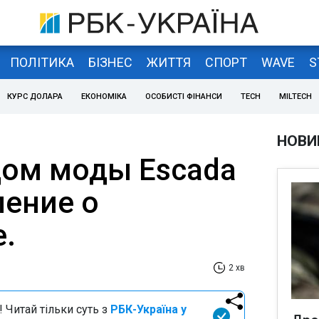
ПОЛІТИКА
БІЗНЕС
ЖИТТЯ
СПОРТ
WAVE
S
КУРС ДОЛАРА
ЕКОНОМІКА
ОСОБИСТІ ФІНАНСИ
TECH
MILTECH
НОВИ
ом моды Escada
ление о
е.
2 хв
 Читай тільки суть з
РБК-Україна у