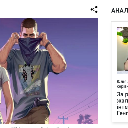
АНАЛ
Юлія
керів
За р
жал
інт
Ген