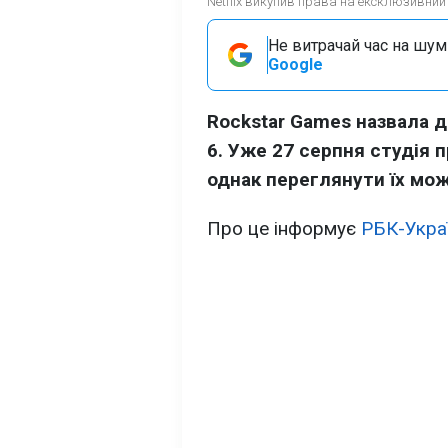
Netflix викупив права на ексклюзивний
Не витрачай час на шум!
Google
Rockstar Games назвала д
6. Уже 27 серпня студія 
однак переглянути їх можн
Про це інформує
РБК-Укра