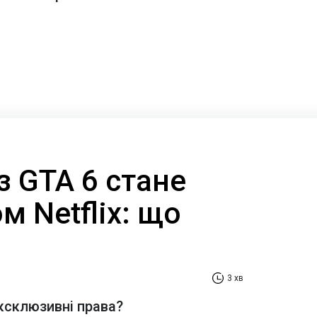
з GTA 6 стане
 Netflix: що
3 хв
ксклюзивні права?