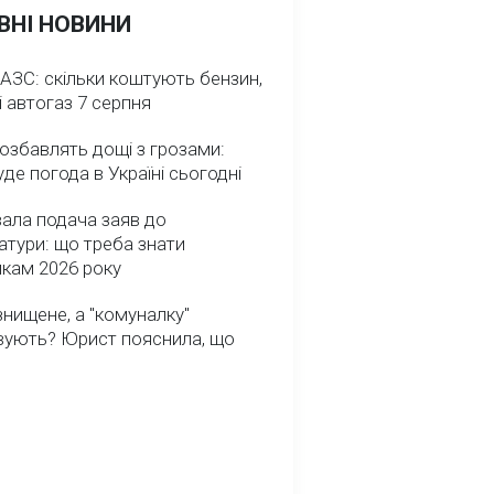
ВНІ НОВИНИ
 АЗС: скільки коштують бензин,
і автогаз 7 серпня
озбавлять дощі з грозами:
де погода в Україні сьогодні
ала подача заяв до
атури: що треба знати
икам 2026 року
нищене, а "комуналку"
вують? Юрист пояснила, що