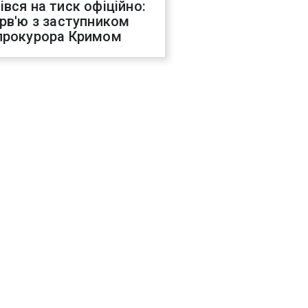
івся на тиск офіційно:
ерв'ю з заступником
прокурора Кримом