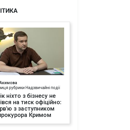
ІТИКА
 Акимова
ниця рубрики Надзвичайні події
ік ніхто з бізнесу не
івся на тиск офіційно:
ерв'ю з заступником
прокурора Кримом