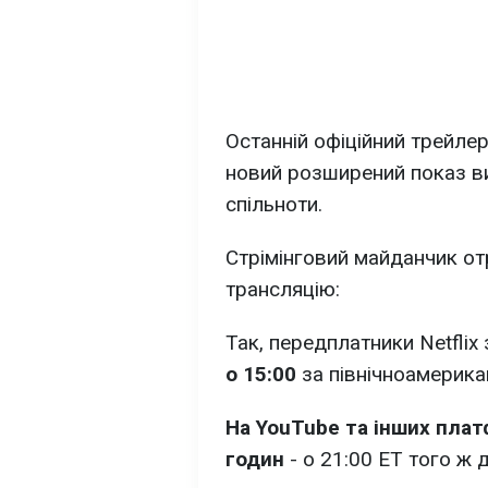
Останній офіційний трейлер
новий розширений показ в
спільноти.
Стрімінговий майданчик от
трансляцію:
Так, передплатники Netfli
о 15:00
за північноамерика
На YouTube та інших плат
годин
- о 21:00 ET того ж д