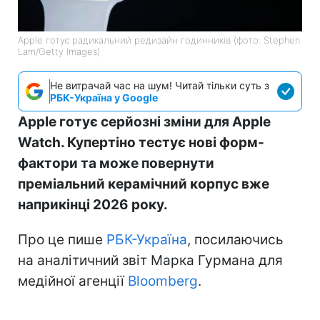
Apple готує радикальний редизайн годинників (фото: Stephen
Lam/Getty Images)
Не витрачай час на шум! Читай тільки суть з
РБК-Україна у Google
Apple готує серйозні зміни для Apple
Watch. Купертіно тестує нові форм-
фактори та може повернути
преміальний керамічний корпус вже
наприкінці 2026 року.
Про це пише
РБК-Україна
, посилаючись
на аналітичний звіт Марка Гурмана для
медійної агенції
Bloomberg
.