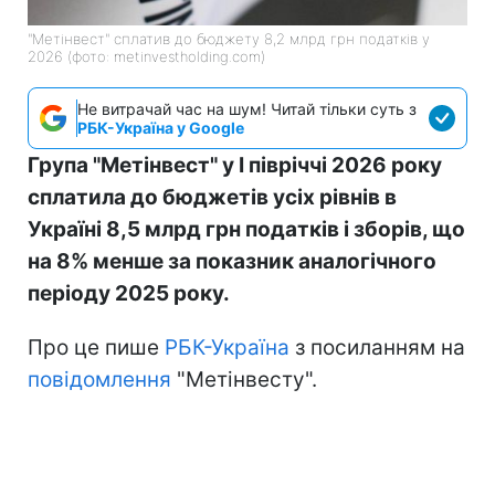
"Метінвест" сплатив до бюджету 8,2 млрд грн податків у
2026 (фото: metinvestholding.com)
Не витрачай час на шум! Читай тільки суть з
РБК-Україна у Google
Група "Метінвест" у I півріччі 2026 року
сплатила до бюджетів усіх рівнів в
Україні 8,5 млрд грн податків і зборів, що
на 8% менше за показник аналогічного
періоду 2025 року.
Про це пише
РБК-Україна
з посиланням на
повідомлення
"Метінвесту".