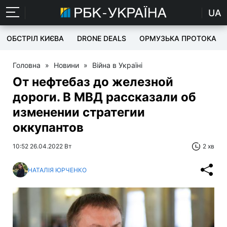
UA
ОБСТРІЛ КИЄВА
DRONE DEALS
ОРМУЗЬКА ПРОТОКА
Головна
»
Новини
»
Війна в Україні
От нефтебаз до железной
дороги. В МВД рассказали об
изменении стратегии
оккупантов
10:52 26.04.2022 Вт
2 хв
НАТАЛІЯ ЮРЧЕНКО