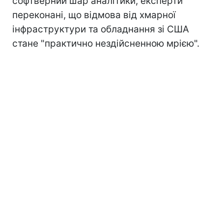
софтверний шар аналітики, експерти
переконані, що відмова від хмарної
інфраструктури та обладнання зі США
стане "практично нездійсненною мрією".