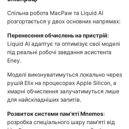
Спільна робота MacPaw та Liquid AI
розгортається у двох основних напрямах:
Перенесення обчислень на пристрій
:
Liquid AI адаптує та оптимізує свої моделі
під реальні робочі завдання асистента
Eney.
Моделі виконуватимуться локально через
рушій Elix на процесорах Apple Silicon, а
хмарні обчислення залучатимуться лише
для найскладніших запитів.
Розвиток системи пам'яті Mnemos
:
розробка спеціального шару пам'яті від