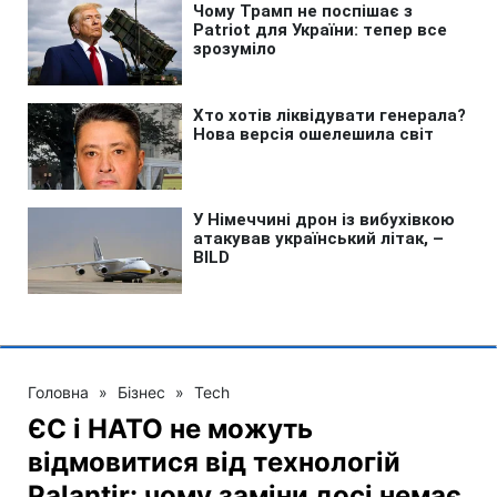
Головна
»
Бізнес
»
Tech
ЄС і НАТО не можуть
відмовитися від технологій
Palantir: чому заміни досі немає