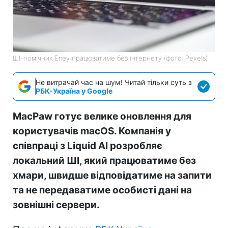
ШІ-помічник Eney працюватиме без інтернету (фото: Pexels)
Не витрачай час на шум! Читай тільки суть з
РБК-Україна у Google
MacPaw готує велике оновлення для
користувачів macOS. Компанія у
співпраці з Liquid AI розробляє
локальний ШІ, який працюватиме без
хмари, швидше відповідатиме на запити
та не передаватиме особисті дані на
зовнішні сервери.