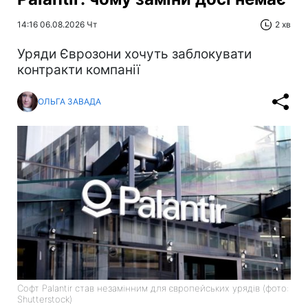
14:16 06.08.2026 Чт
2 хв
Уряди Єврозони хочуть заблокувати
контракти компанії
ОЛЬГА ЗАВАДА
Софт Palantir став незамінним для європейських урядів (фото:
Shutterstock)