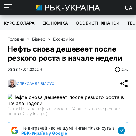
UA
КУРС ДОЛАРА
ЕКОНОМІКА
ОСОБИСТІ ФІНАНСИ
TEC
Головна
»
Бізнес
»
Економіка
Нефть снова дешевеет после
резкого роста в начале недели
08:33 14.04.2022 Чт
2 хв
ОЛЕКСАНДР БІЛОУС
Фото: Цены на нефть снижаются 14 апреля после резкого
роста (Getty Images)
Не витрачай час на шум! Читай тільки суть з
РБК-Україна у Google