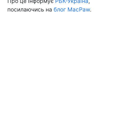
Про це інформує
РБК-Україна
,
посилаючись на
блог MacPaw
.