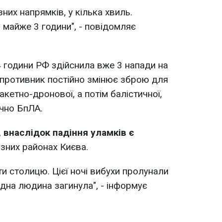
них напрямків, у кілька хвиль.
 майже 3 години", - повідомляє
4 години РФ здійснила вже 3 напади на
 противник постійно змінює зброю для
акетно-дронової, а потім балістичної,
чно БпЛА.
,
внаслідок падіння уламків є
ізних районах Києва.
и столицю. Цієї ночі вибухи пролунали
Одна людина загинула", - інформує