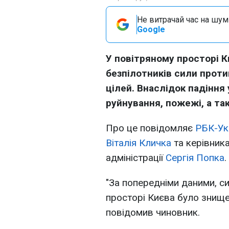
Не витрачай час на шум!
Google
У повітряному просторі К
безпілотників сили проти
цілей. Внаслідок падіння 
руйнування, пожежі, а та
Про це повідомляє
РБК-Ук
Віталія Кличка
та керівника
адміністрації
Сергія Попка
.
"За попередніми даними, с
просторі Києва було знищен
повідомив чиновник.