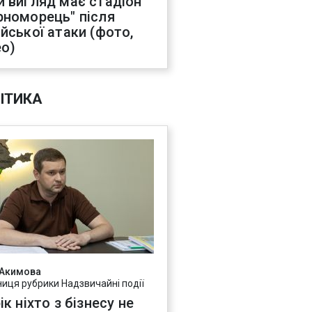
й вигляд має стадіон
рноморець" після
ійської атаки (фото,
ео)
ІТИКА
 Акимова
ниця рубрики Надзвичайні події
ік ніхто з бізнесу не