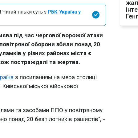
жал
інт
 Читай тільки суть з
РБК-Україна у
Ген
иєва під час чергової ворожої атаки
повітряної оборони збили понад 20
уламків у різних районах міста є
кож постраждалі та жертва.
раїна
з посиланням на мера столиці
 Київської міської військової
илами та засобами ППО у повітряному
о понад 20 безпілотників рашистів", -