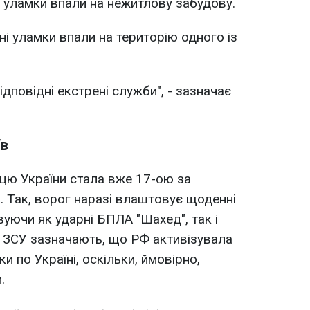
 уламки впали на нежитлову забудову.
і уламки впали на територію одного із
ідповідні екстрені служби", - зазначає
їв
цю України стала вже 17-ою за
. Так, ворог наразі влаштовує щоденні
уючи як ударні БПЛА "Шахед", так і
х ЗСУ зазначають, що РФ активізувала
ки по Україні, оскільки, ймовірно,
.