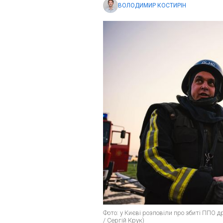
ВОЛОДИМИР КОСТИРІН
Фото: у Києві розповіли про збиті ППО 
/ Сергій Крук)