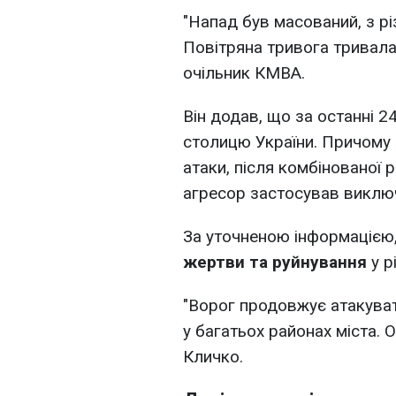
"Напад був масований, з різ
Повітряна тривога тривала
очільник КМВА.
Він додав, що за останні 2
столицю України. Причому
атаки, після комбінованої р
агресор застосував виклю
За уточненою інформацією
жертви та руйнування
у р
"Ворог продовжує атакуват
у багатьох районах міста. 
Кличко.