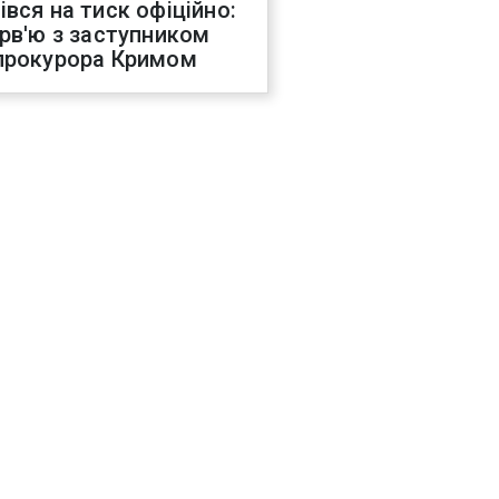
івся на тиск офіційно:
ерв'ю з заступником
прокурора Кримом