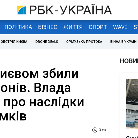
ПОЛІТИКА
БІЗНЕС
ЖИТТЯ
СПОРТ
WAVE
S
ОБСТРІЛ КИЄВА
DRONE DEALS
ОРМУЗЬКА ПРОТОКА
ВІЙНА В УКРАЇНІ
НОВИ
Києвом збили
онів. Влада
 про наслідки
мків
3 хв