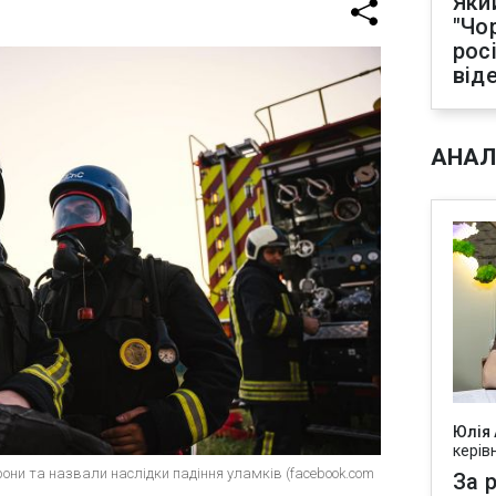
Яки
"Чо
рос
від
АНАЛ
Юлія
керів
дрони та назвали наслідки падіння уламків (facebook.com
За р