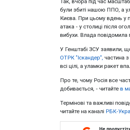
Так, вчора під час масштабн
були збиті нашою ППО, а у
Києва. При цьому вдень у 
атака - у столиці після ог
вибухи. Влада повідомила
У Генштабі ЗСУ заявили, 
ОТРК "Іскандер",
частина з 
всі цілі, а уламки ракет вп
Про те, чому Росія все час
добивається, - читайте
в м
Термінові та важливі повід
читайте на каналі
РБК-Укра
Не пропустіт