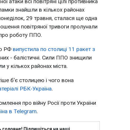
ої атаки всі повітряні цілі противника
ламки знайшли в кількох районах
понеділок, 29 травня, сталася ще одна
олошення повітряної тривоги пролунали
 про роботу ППО.
що РФ
випустила по столиці 11 ракет з
них - балістичні. Сили ППО знищили
али у кількох районах міста.
тіше б'є столицею і чого вона
атеріалі РБК-Україна
.
омлення про війну Росії проти України
їна в Telegram
.
ь головне! Підпишіться на наші