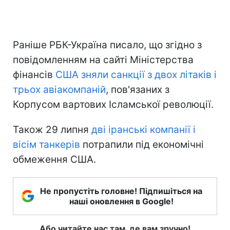
Раніше РБК-Україна писало, що згідно з
повідомленням на сайті Міністерства
фінансів
США зняли санкції з двох літаків і
трьох авіакомпаній
, пов'язаних з
Корпусом вартових Ісламської революції.
Також 29 липня
дві іранські компанії і
вісім танкерів
потрапили під економічні
обмеження США.
Не пропустіть головне! Підпишіться на
наші оновлення в Google!
Або читайте нас там, де вам зручно!