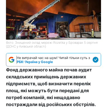
Фото: Знищений склад мережі Rozetka у Броварах 5 серпня
(ДСНС у Київській області)
Не витрачай час на шум! Читай тільки суть з
РБК-Україна у Google
Фонд державного майна почав аудит
складських приміщень державних
підприємств, щоб визначити перелік
площ, які можуть бути передані для
потреб компаній, які нещодавно
постраждали від російських обстрілів.