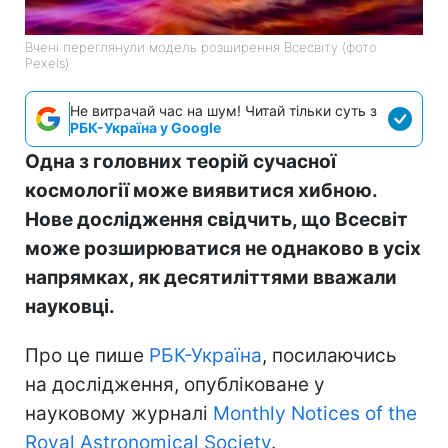
Вчені переглянули модель розширення Всесвіту (фото:
Pexels)
Не витрачай час на шум! Читай тільки суть з
РБК-Україна у Google
Одна з головних теорій сучасної
космології може виявитися хибною.
Нове дослідження свідчить, що Всесвіт
може розширюватися не однаково в усіх
напрямках, як десятиліттями вважали
науковці.
Про це пише
РБК-Україна
, посилаючись
на дослідження, опубліковане у
науковому журналі
Monthly Notices of the
Royal Astronomical Society
.