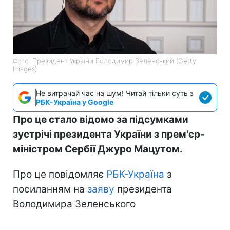
Фото: Президент України Володимир Зеленський (Getty
Images)
Не витрачай час на шум! Читай тільки суть з
РБК-Україна у Google
Про це стало відомо за підсумками
зустрічі президента України з прем'єр-
міністром Сербії Джуро Мацутом.
Про це повідомляє
РБК-Україна
з
посиланням на
заяву
президента
Володимира Зеленського