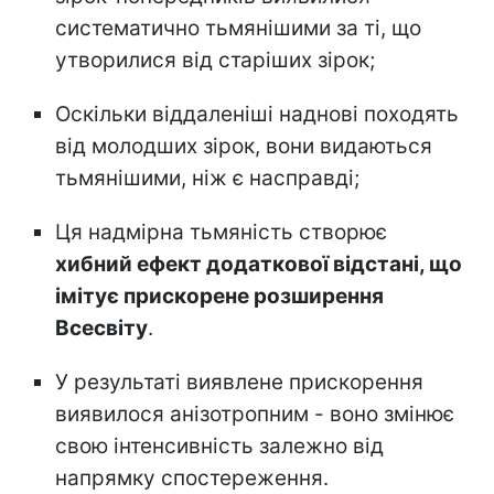
систематично тьмянішими за ті, що
утворилися від старіших зірок;
Оскільки віддаленіші наднові походять
від молодших зірок, вони видаються
тьмянішими, ніж є насправді;
Ця надмірна тьмяність створює
хибний ефект додаткової відстані, що
імітує прискорене розширення
Всесвіту
.
У результаті виявлене прискорення
виявилося анізотропним - воно змінює
свою інтенсивність залежно від
напрямку спостереження.