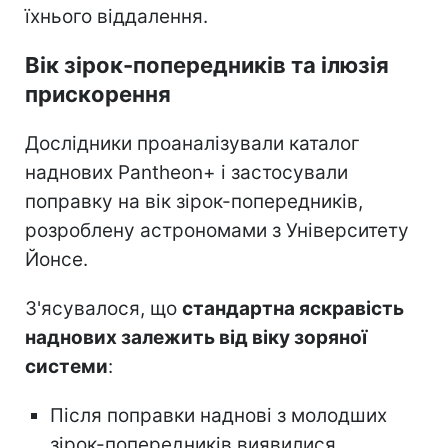
їхнього віддалення.
Вік зірок-попередників та ілюзія
прискорення
Дослідники проаналізували каталог
наднових Pantheon+ і застосували
поправку на вік зірок-попередників,
розроблену астрономами з Університету
Йонсе.
З'ясувалося, що
стандартна яскравість
наднових залежить від віку зоряної
системи
:
Після поправки наднові з молодших
зірок-попередників виявилися