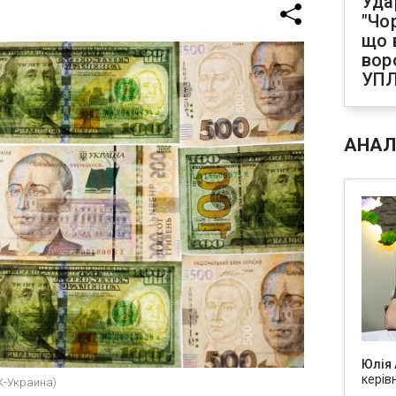
Уда
"Чо
що 
вор
УП
АНАЛ
Юлія
керів
К-Украина)