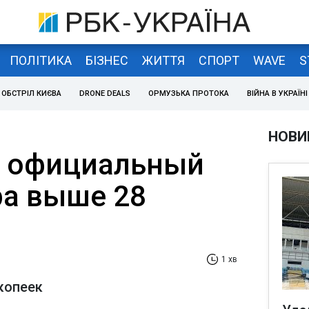
ПОЛІТИКА
БІЗНЕС
ЖИТТЯ
СПОРТ
WAVE
S
ОБСТРІЛ КИЄВА
DRONE DEALS
ОРМУЗЬКА ПРОТОКА
ВІЙНА В УКРАЇНІ
НОВИ
л официальный
ра выше 28
1 хв
копеек