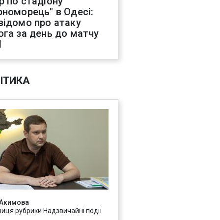
р по стадіону
рноморець" в Одесі:
відомо про атаку
ога за день до матчу
Л
ІТИКА
 Акимова
ниця рубрики Надзвичайні події