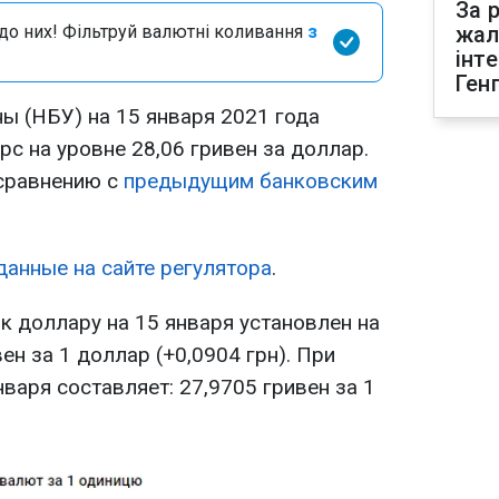
За р
я до них! Фільтруй валютні коливання
з
жал
інт
Ген
ы (НБУ) на 15 января 2021 года
с на уровне 28,06 гривен за доллар.
 сравнению с
предыдущим банковским
данные на сайте регулятора
.
к доллару на 15 января установлен на
ен за 1 доллар (+0,0904 грн). При
нваря составляет: 27,9705 гривен за 1