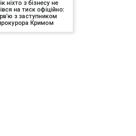
ік ніхто з бізнесу не
івся на тиск офіційно:
ерв'ю з заступником
прокурора Кримом