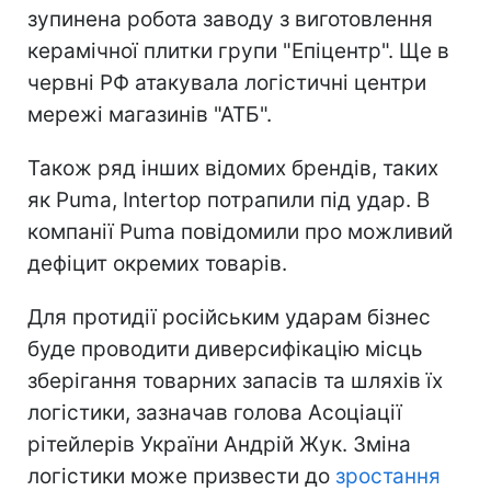
зупинена робота заводу з виготовлення
керамічної плитки групи "Епіцентр". Ще в
червні РФ атакувала логістичні центри
мережі магазинів "АТБ".
Також ряд інших відомих брендів, таких
як Puma, Intertop потрапили під удар. В
компанії Puma повідомили про можливий
дефіцит окремих товарів.
Для протидії російським ударам бізнес
буде проводити диверсифікацію місць
зберігання товарних запасів та шляхів їх
логістики, зазначав голова Асоціації
рітейлерів України Андрій Жук. Зміна
логістики може призвести до
зростання