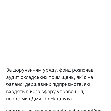
За дорученням уряду, фонд розпочав
аудит складських приміщень, які є на
балансі державних підприємств, які
входять в його сферу управління,
повідомив Дмитро Наталуха.
Формально, площ складів, які потенційно