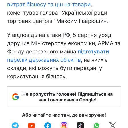
витрат бізнесу та цін на товари
,
коментував голова "Української ради
торгових центрів" Максим Гаврюшин.
У відповідь на атаки РФ, 5 серпня уряд
доручив Міністерству економіки, АРМА та
Фонду державного майна
підготувати
перелік державних об'єктів
, на яких є
склади, які можуть бути передані у
користування бізнесу.
Не пропустіть головне! Підпишіться на
наші оновлення в Google!
Або читайте нас там, де вам зручно!