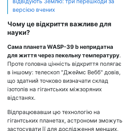
відвідують Землю: три перешкоди за
версією вчених
Чому це відкриття важливе для
науки?
Сама планета WASP-39 b непридатна
для життя через пекельну температуру
.
Проте головна цінність відкриття полягає
в іншому: телескоп "Джеймс Вебб" довів,
що здатний точково визначати склад
ізотопів на гігантських міжзоряних
відстанях.
Відпрацювавши цю технологію на
гігантських планетах, астрономи зможуть
застосувати її для дослідження менших,