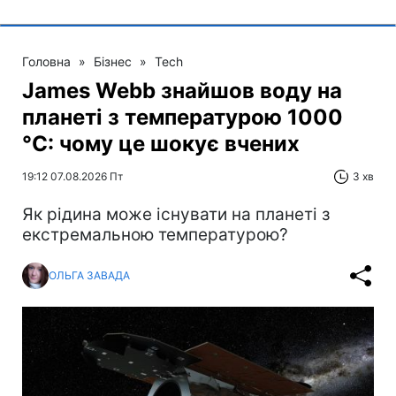
Головна
»
Бізнес
»
Tech
James Webb знайшов воду на
планеті з температурою 1000
°C: чому це шокує вчених
19:12 07.08.2026 Пт
3 хв
Як рідина може існувати на планеті з
екстремальною температурою?
ОЛЬГА ЗАВАДА