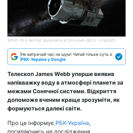
WASP-39 b вкотре здивувала астрономів (фото: Unsplash)
Не витрачай час на шум! Читай тільки суть з
РБК-Україна у Google
Телескоп James Webb уперше виявив
напівважку воду в атмосфері планети за
межами Сонячної системи. Відкриття
допоможе вченим краще зрозуміти, як
формуються далекі світи.
Про це інформує
РБК-Україна
,
посилаючись на дослідження,