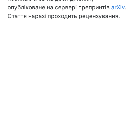
опубліковане на сервері препринтів
arXiv
.
Стаття наразі проходить рецензування.