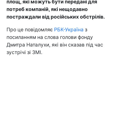
площ, які можуть бути передані для
потреб компаній, які нещодавно
постраждали від російських обстрілів.
Про це повідомляє
РБК-Україна
з
посиланням на слова голови фонду
Дмитра Наталухи, які він сказав під час
зустрічі зі ЗМІ.