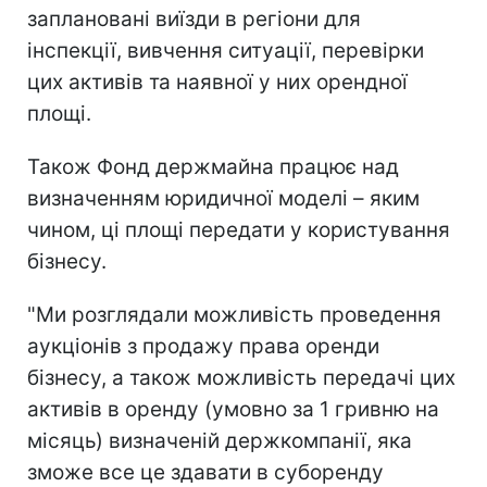
заплановані виїзди в регіони для
інспекції, вивчення ситуації, перевірки
цих активів та наявної у них орендної
площі.
Також Фонд держмайна працює над
визначенням юридичної моделі – яким
чином, ці площі передати у користування
бізнесу.
"Ми розглядали можливість проведення
аукціонів з продажу права оренди
бізнесу, а також можливість передачі цих
активів в оренду (умовно за 1 гривню на
місяць) визначеній держкомпанії, яка
зможе все це здавати в суборенду