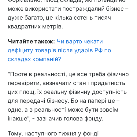
може використати постраждалий бізнес –
дуже багато, це кілька сотень тисяч
квадратних метрів.
Читайте також:
Чи варто чекати
дефіциту товарів після ударів РФ по
складах компаній
?
"Проте в реальності, це все треба фізично
перевірити, визначати стан і придатність
цих площ, їх реальну фізичну доступність
для передачі бізнесу. Бо на папері це –
одне, а в реальності може бути зовсім
інакше", - зазначив голова фонду.
Тому, наступного тижня у фонді