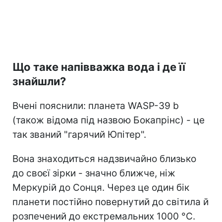
Що таке напівважка вода і де її
знайшли?
Вчені пояснили: планета WASP-39 b
(також відома під назвою Бокапрінс) - це
так званий "гарячий Юпітер".
Вона знаходиться надзвичайно близько
до своєї зірки - значно ближче, ніж
Меркурій до Сонця. Через це один бік
планети постійно повернутий до світила й
розпечений до екстремальних 1000 °C.