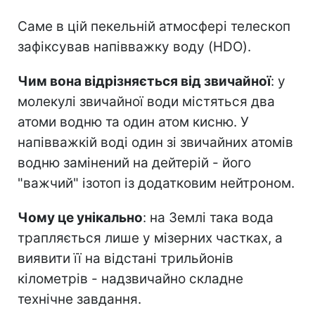
Саме в цій пекельній атмосфері телескоп
зафіксував напівважку воду (HDO).
Чим вона відрізняється від звичайної
: у
молекулі звичайної води містяться два
атоми водню та один атом кисню. У
напівважкій воді один зі звичайних атомів
водню замінений на дейтерій - його
"важчий" ізотоп із додатковим нейтроном.
Чому це унікально
: на Землі така вода
трапляється лише у мізерних частках, а
виявити її на відстані трильйонів
кілометрів - надзвичайно складне
технічне завдання.