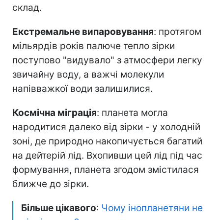
склад.
Екстремальне випаровування
: протягом
мільярдів років палюче тепло зірки
поступово "видувало" з атмосфери легку
звичайну воду, а важчі молекули
напівважкої води залишилися.
Космічна міграція
: планета могла
народитися далеко від зірки - у холодній
зоні, де природно накопичується багатий
на дейтерій лід. Вхопивши цей лід під час
формування, планета згодом змістилася
ближче до зірки.
Більше цікавого
:
Чому інопланетяни не