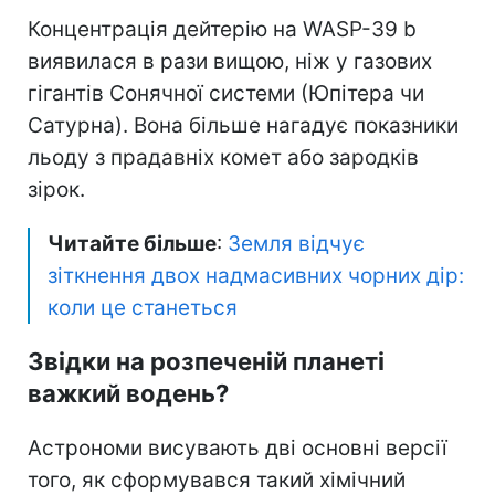
Концентрація дейтерію на WASP-39 b
виявилася в рази вищою, ніж у газових
гігантів Сонячної системи (Юпітера чи
Сатурна). Вона більше нагадує показники
льоду з прадавніх комет або зародків
зірок.
Читайте більше
:
Земля відчує
зіткнення двох надмасивних чорних дір:
коли це станеться
Звідки на розпеченій планеті
важкий водень?
Астрономи висувають дві основні версії
того, як сформувався такий хімічний