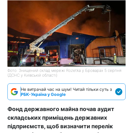
Фото: Знищений склад мережі Rozetka у Броварах 5 серпня
(ДСНС у Київській області)
Не витрачай час на шум! Читай тільки суть з
РБК-Україна у Google
Фонд державного майна почав аудит
складських приміщень державних
підприємств, щоб визначити перелік