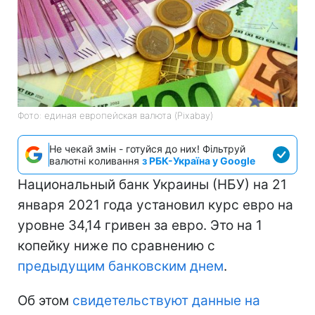
Фото: единая европейская валюта (Pіxabay)
Не чекай змін - готуйся до них! Фільтруй
валютні коливання
з РБК-Україна у Google
Национальный банк Украины (НБУ) на 21
января 2021 года установил курс евро на
уровне 34,14 гривен за евро. Это на 1
копейку ниже по сравнению с
предыдущим банковским днем
.
Об этом
свидетельствуют данные на