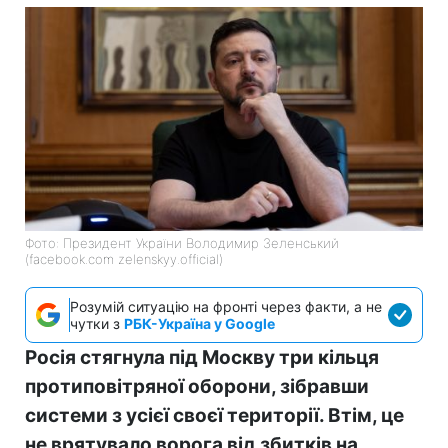
Фото: Президент України Володимир Зеленський
(facebook.com zelenskyy.official)
Розумій ситуацію на фронті через факти, а не
чутки з
РБК-Україна у Google
Росія стягнула під Москву три кільця
протиповітряної оборони, зібравши
системи з усієї своєї території. Втім, це
не врятувало ворога від збитків на