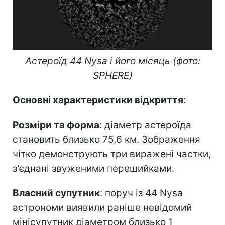
Астероїд 44 Nysa і його місяць (фото:
SPHERE)
Основні характеристики відкриття
:
Розміри та форма
: діаметр астероїда
становить близько 75,6 км. Зображення
чітко демонструють три виражені частки,
з'єднані звуженими перешийками.
Власний супутник
: поруч із 44 Nysa
астрономи виявили раніше невідомий
мінісупутник діаметром близько 1