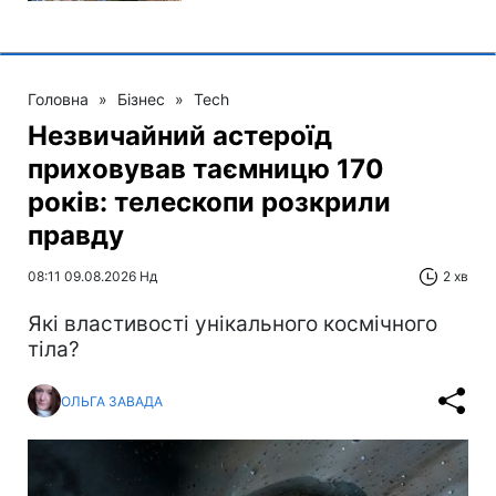
Головна
»
Бізнес
»
Tech
Незвичайний астероїд
приховував таємницю 170
років: телескопи розкрили
правду
08:11 09.08.2026 Нд
2 хв
Які властивості унікального космічного
тіла?
ОЛЬГА ЗАВАДА