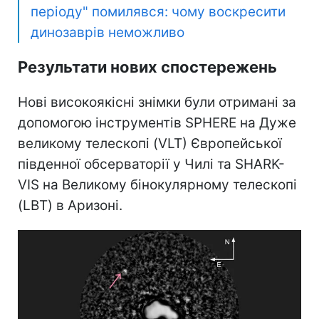
періоду" помилявся: чому воскресити
динозаврів неможливо
Результати нових спостережень
Нові високоякісні знімки були отримані за
допомогою інструментів SPHERE на Дуже
великому телескопі (VLT) Європейської
південної обсерваторії у Чилі та SHARK-
VIS на Великому бінокулярному телескопі
(LBT) в Аризоні.