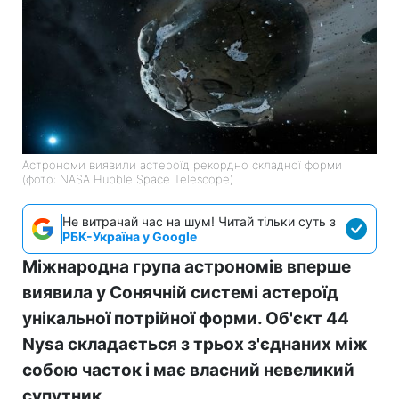
Астрономи виявили астероїд рекордно складної форми
(фото: NASA Hubble Space Telescope)
Не витрачай час на шум! Читай тільки суть з
РБК-Україна у Google
Міжнародна група астрономів вперше
виявила у Сонячній системі астероїд
унікальної потрійної форми. Об'єкт 44
Nysa складається з трьох з'єднаних між
собою часток і має власний невеликий
супутник.