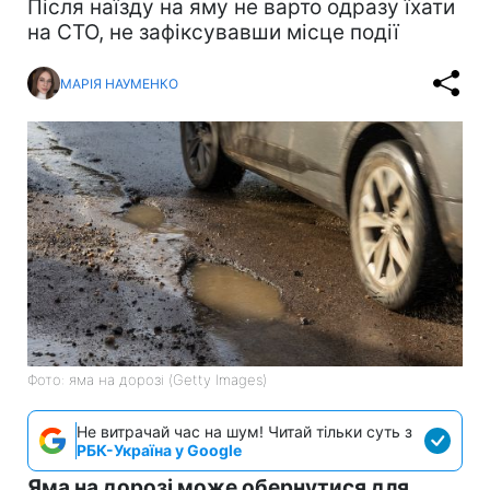
Після наїзду на яму не варто одразу їхати
на СТО, не зафіксувавши місце події
МАРІЯ НАУМЕНКО
Фото: яма на дорозі (Getty Images)
Не витрачай час на шум! Читай тільки суть з
РБК-Україна у Google
Яма на дорозі може обернутися для