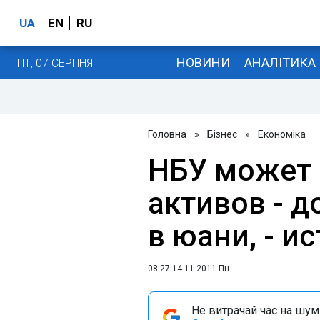
UA
EN
RU
НОВИНИ
АНАЛІТИКА
ПТ, 07 СЕРПНЯ
Головна
»
Бізнес
»
Економіка
НБУ может 
активов - до
в юани, - и
08:27 14.11.2011 Пн
Не витрачай час на шум!