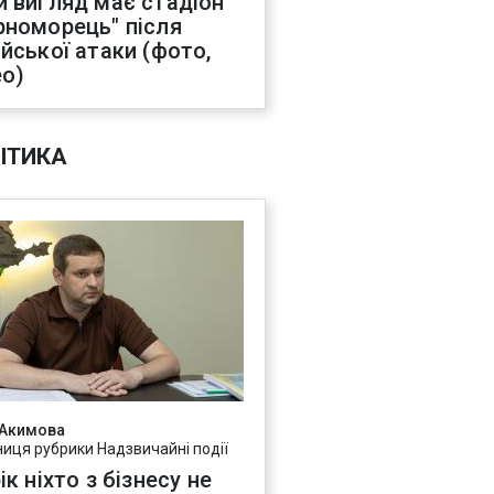
й вигляд має стадіон
рноморець" після
ійської атаки (фото,
ео)
ІТИКА
 Акимова
ниця рубрики Надзвичайні події
ік ніхто з бізнесу не