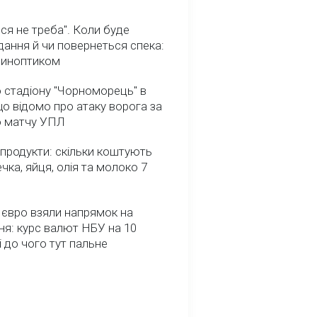
ся не треба". Коли буде
ання й чи повернеться спека:
 синоптиком
 стадіону "Чорноморець" в
що відомо про атаку ворога за
о матчу УПЛ
 продукти: скільки коштують
речка, яйця, олія та молоко 7
 євро взяли напрямок на
я: курс валют НБУ на 10
і до чого тут пальне