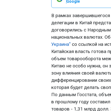
Google
В рамках завершившегося 
делегации в Китай предст
договорились с Народным 
национальных валютах. Об
Украина"
со ссылкой на ис
Китайская власть готова п
объем товарооборота межд
Китаю не особо нужна, он 
зону влияния своей валюты
дифференцировании своих 
которая будет делать своп
По данным Госстата, объе
в прошлому году составил 
товаров - 1,31 млрд долл.