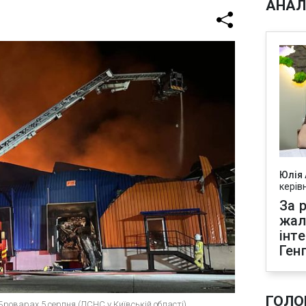
АНАЛ
Юлія
керів
За р
жал
інт
Ген
ГОЛО
Броварах 5 серпня (ДСНС у Київській області)