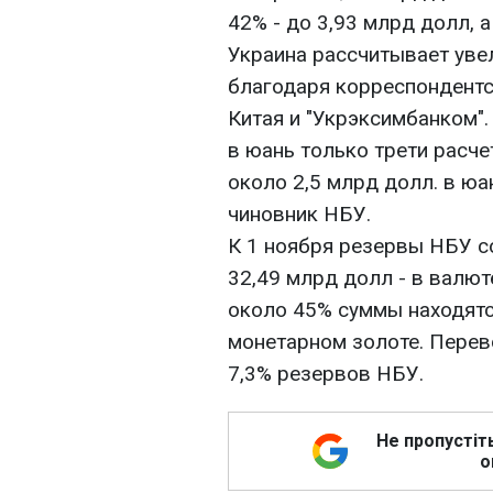
42% - до 3,93 млрд долл, а
Украина рассчитывает уве
благодаря корреспондент
Китая и "Укрэксимбанком".
в юань только трети расче
около 2,5 млрд долл. в юан
чиновник НБУ.
К 1 ноября резервы НБУ с
32,49 млрд долл - в валют
около 45% суммы находятся
монетарном золоте. Перево
7,3% резервов НБУ.
Не пропустіт
о