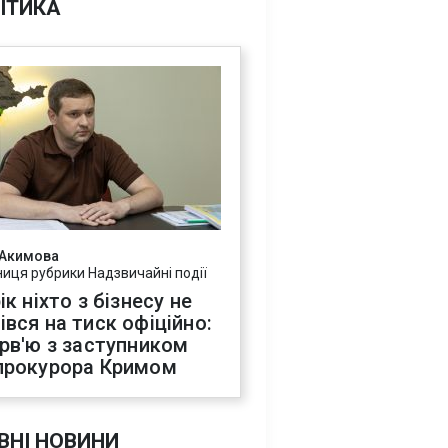
ІТИКА
 Акимова
ниця рубрики Надзвичайні події
ік ніхто з бізнесу не
івся на тиск офіційно:
ерв'ю з заступником
прокурора Кримом
ВНІ НОВИНИ