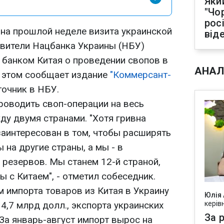
Яки
"Чо
рос
на прошлой неделе визита украинской
від
авители Нацбанка Украины (НБУ)
банком Китая о проведении свопов в
АНАЛ
 этом сообщает издание
"Коммерсант-
точник в НБУ.
роводить своп-операции на весь
у двумя странами. "Хотя гривна
заинтересован в том, чтобы расширять
 на другие страны, а мы - в
резервов. Мы станем 12-й страной,
ы с Китаем", - отметил собеседник.
м импорта товаров из Китая в Украину
Юлія
4,7 млрд долл., экспорта украинских
керів
За р
 За январь-август импорт вырос на