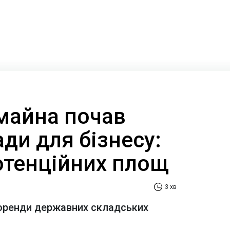
майна почав
ди для бізнесу:
потенційних площ
3 хв
оренди державних складських