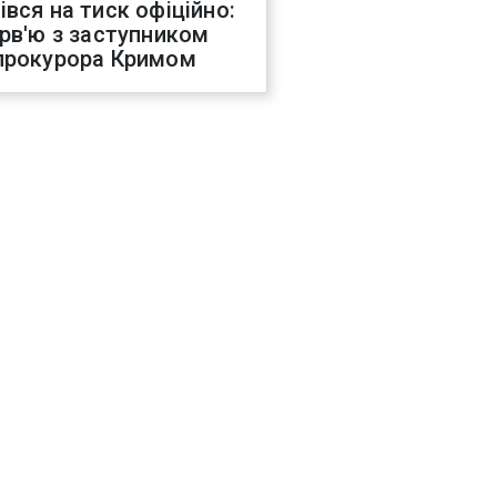
івся на тиск офіційно:
ерв'ю з заступником
прокурора Кримом