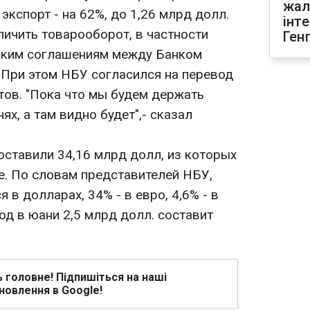
жал
 экспорт - на 62%, до 1,26 млрд долл.
інт
личить товарооборот, в частности
Ген
ским соглашениям между Банком
 При этом НБУ согласился на перевод
тов. "Пока что мы будем держать
ях, а там видно будет",- сказал
оставили 34,16 млрд долл, из которых
е. По словам представителей НБУ,
 в долларах, 34% - в евро, 4,6% - в
д в юани 2,5 млрд долл. составит
ь головне! Підпишіться на наші
новлення в Google!