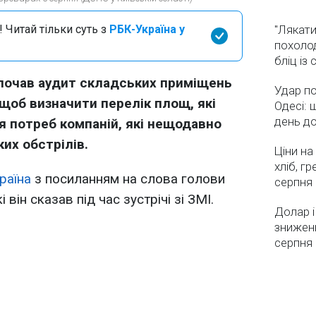
 Читай тільки суть з
РБК-Україна у
"Лякати
похолод
бліц із
почав аудит складських приміщень
Удар по
щоб визначити перелік площ, які
Одесі: 
день д
я потреб компаній, які нещодавно
их обстрілів.
Ціни на
хліб, г
раїна
з посиланням на слова голови
серпня
він сказав під час зустрічі зі ЗМІ.
Долар і
зниженн
серпня 