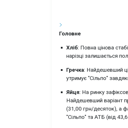
Головне
Хліб
: Повна цінова ста
нарізці залишається поло
Гречка
: Найдешевший ці
утримує "Сільпо" завдяки
Яйця
: На ринку зафіксо
Найдешевший варіант пр
(31,00 грн/десяток), а 
"Сільпо" та АТБ (від 43,6