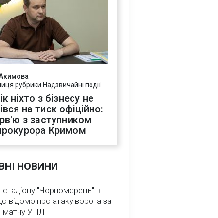
 Акимова
ниця рубрики Надзвичайні події
ік ніхто з бізнесу не
івся на тиск офіційно:
ерв'ю з заступником
прокурора Кримом
ВНІ НОВИНИ
 стадіону "Чорноморець" в
що відомо про атаку ворога за
о матчу УПЛ