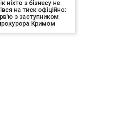
ік ніхто з бізнесу не
івся на тиск офіційно:
ерв'ю з заступником
прокурора Кримом