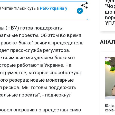
Уда
"Чо
 Читай тільки суть з
РБК-Україна у
що 
вор
УП
ны (НБУ) готов поддержать
еальные проекты. Об этом во время
АНАЛ
Правэкс-банка" заявил председатель
дает пресс-служба регулятора.
е внимание мы уделяем банкам с
оторые работают в Украине. На
нструментов, которые способствуют
ого резерва; новые монетарные
я рисков. Мы готовы поддержать
альные проекты", - подчеркнул
Юлія
ровел операции по предоставлению
керів