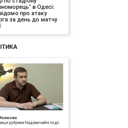
р по стадіону
рноморець" в Одесі:
відомо про атаку
ога за день до матчу
Л
ІТИКА
 Акимова
ниця рубрики Надзвичайні події