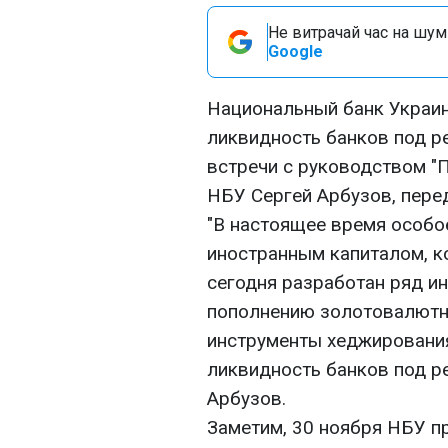
Не витрачай час на шум!
Google
Национальный банк Украи
ликвидность банков под р
встречи с руководством "
НБУ Сергей Арбузов, пере
"В настоящее время особо
иностранным капиталом, к
сегодня разработан ряд и
пополнению золотовалютн
инструменты хеджировани
ликвидность банков под ре
Арбузов.
Заметим, 30 ноября НБУ п