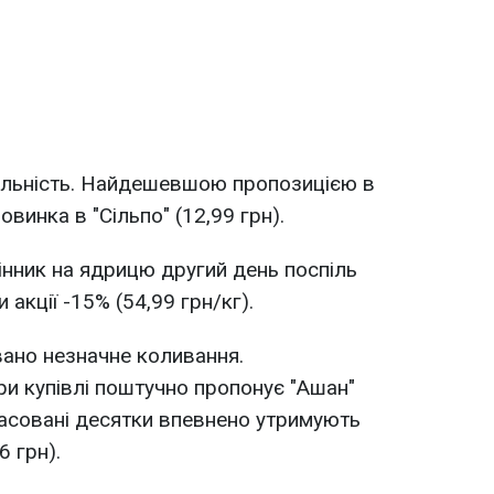
більність. Найдешевшою пропозицією в
винка в "Сільпо" (12,99 грн).
нник на ядрицю другий день поспіль
 акції -15% (54,99 грн/кг).
вано незначне коливання.
и купівлі поштучно пропонує "Ашан"
фасовані десятки впевнено утримують
6 грн).