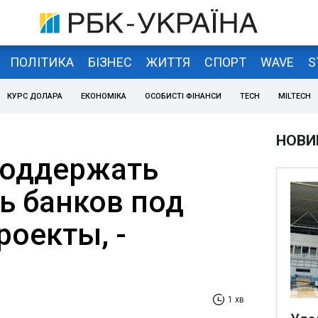
ПОЛІТИКА
БІЗНЕС
ЖИТТЯ
СПОРТ
WAVE
S
КУРС ДОЛАРА
ЕКОНОМІКА
ОСОБИСТІ ФІНАНСИ
TECH
MILTECH
НОВИ
поддержать
ь банков под
роекты, -
1 хв