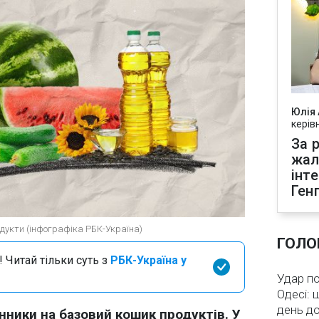
Юлія
керів
За р
жал
інт
Ген
одукти (інфографіка РБК-Україна)
ГОЛО
 Читай тільки суть з
РБК-Україна у
Удар по
Одесі: 
день д
ники на базовий кошик продуктів. У