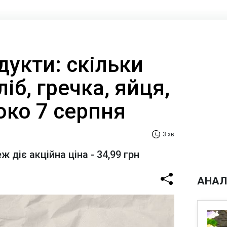
дукти: скільки
іб, гречка, яйця,
око 7 серпня
3 хв
 діє акційна ціна - 34,99 грн
АНАЛ