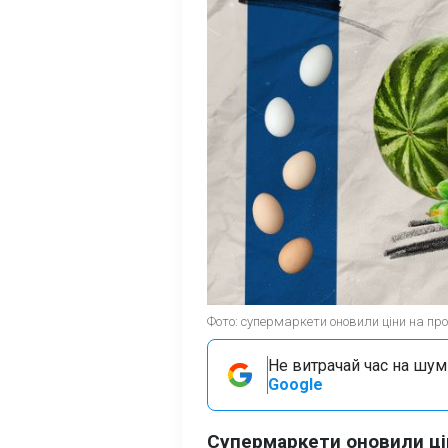
Фото: супермаркети оновили ціни на пр
Не витрачай час на шум!
Google
Супермаркети оновили цін