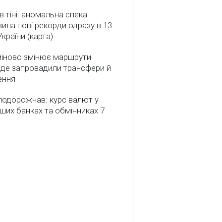
в тіні: аномальна спека
ила нові рекорди одразу в 13
України (карта)
міново змінює маршрути
: де запровадили трансфери й
ення
подорожчав: курс валют у
ших банках та обмінниках 7