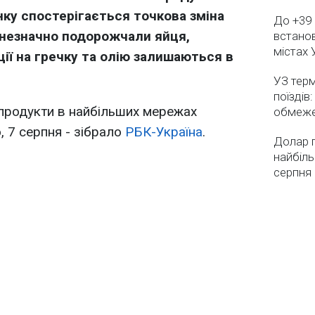
инку спостерігається точкова зміна
До +39 
 незначно подорожчали яйця,
встанов
містах 
ції на гречку та олію залишаються в
УЗ тер
поїздів
 продукти в найбільших мережах
обмеж
, 7 серпня - зібрало
РБК-Україна
.
Долар 
найбіль
серпня