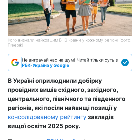
Кого визнали найкращим ВНЗ країни у кожному регіоні (фото:
Freepik)
Не витрачай час на шум! Читай тільки суть з
РБК-Україна у Google
В Україні оприлюднили добірку
провідних вишів східного, західного,
центрального, північного та південного
регіонів, які посіли найвищі позиції у
консолідованому рейтингу
закладів
вищої освіти 2025 року.