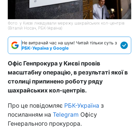
Фото: у Києві ліквідували мережу шахрайських кол-центрів
(Віталій Носач, РБК-Україна)
Не витрачай час на шум! Читай тільки суть з
РБК-Україна у Google
Офіс Генпрокура у Києві провів
масштабну операцію, в результаті якої в
столиці припинено роботу ряду
шахрайських кол-центрів.
Про це повідомляє
РБК-Україна
з
посиланням на
Telegram
Офісу
Генерального прокурора.